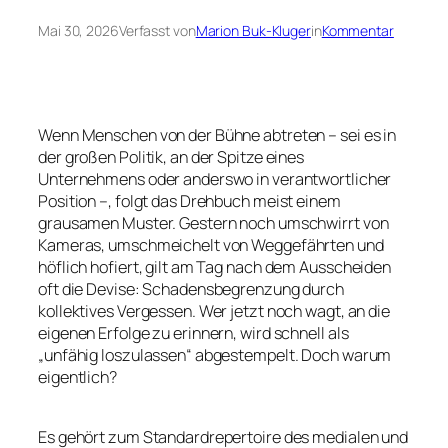
Mai 30, 2026
Verfasst von
Marion Buk-Kluger
in
Kommentar
Wenn Menschen von der Bühne abtreten – sei es in
der großen Politik, an der Spitze eines
Unternehmens oder anderswo in verantwortlicher
Position –, folgt das Drehbuch meist einem
grausamen Muster. Gestern noch umschwirrt von
Kameras, umschmeichelt von Weggefährten und
höflich hofiert, gilt am Tag nach dem Ausscheiden
oft die Devise: Schadensbegrenzung durch
kollektives Vergessen. Wer jetzt noch wagt, an die
eigenen Erfolge zu erinnern, wird schnell als
„unfähig loszulassen“ abgestempelt. Doch warum
eigentlich?
Es gehört zum Standardrepertoire des medialen und