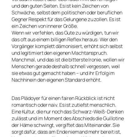
und den guten Seiten. Es ist kein Zeichen von
Schwäche, selbst dem politischen oder beruflichen
Gegner Respekt für das Gelungene zu zollen. Es ist
ein Zeichen von innerer Größe.
Wenn wir verfehlen, das Gute zu würdigen, tun wir
das oft aus einem billigen Reflex heraus: Wer den
Vorgänger komplett dämonisiert, erhöht sich selbst
und legitimiert den eigenen Machtanspruch.
Manchmal, und das ist die bitterste Ironie, wollen wir
Menschen gerade deshalb schnell vergessen, weil
sie etwas gut gemacht haben – und ihr Erfolg im
Nachhinein den eigenen Standard erhöht.
Das Plädoyer für einen fairen Rückblick ist nicht
romantisch oder naiv. Es ist zutiefst menschlich.
Eine Kultur, die nur noch das Schwarz-Weiß-Denken
zulässt und im Moment des Abschieds die Guillotine
der Häme schwingt, vergiftet das Miteinander. Sie
sorgt dafür, dass am Ende niemand mehr bereit ist,