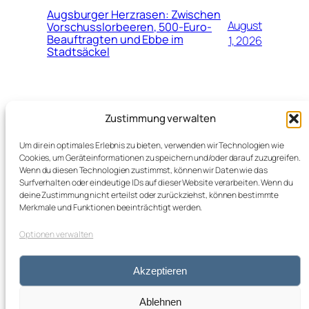
Augsburger Herzrasen: Zwischen
August
Vorschusslorbeeren, 500-Euro-
Beauftragten und Ebbe im
1, 2026
Stadtsäckel
Juli
Neuer Top-Job für Marinko Jurendić
Zustimmung verwalten
beim Schweizerischen
28,
Fussballverband (SFV)
2026
Um dir ein optimales Erlebnis zu bieten, verwenden wir Technologien wie
Cookies, um Geräteinformationen zu speichern und/oder darauf zuzugreifen.
Wenn du diesen Technologien zustimmst, können wir Daten wie das
Surfverhalten oder eindeutige IDs auf dieser Website verarbeiten. Wenn du
deine Zustimmung nicht erteilst oder zurückziehst, können bestimmte
Merkmale und Funktionen beeinträchtigt werden.
Optionen verwalten
kleos blog
Impressum
Datenschutz
Akzeptieren
von Marion Buk-Kluger
Ablehnen