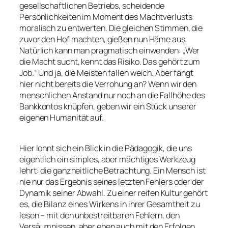
gesellschaftlichen Betriebs, scheidende
Persönlichkeiten im Moment des Machtverlusts
moralisch zu entwerten. Die gleichen Stimmen, die
zuvor den Hof machten, gießen nun Häme aus.
Natürlich kann man pragmatisch einwenden: „Wer
die Macht sucht, kennt das Risiko. Das gehört zum
Job.“ Und ja, die Meisten fallen weich. Aber fängt
hier nicht bereits die Verrohung an? Wenn wir den
menschlichen Anstand nur noch an die Fallhöhe des
Bankkontos knüpfen, geben wir ein Stück unserer
eigenen Humanität auf.
Hier lohnt sich ein Blick in die Pädagogik, die uns
eigentlich ein simples, aber mächtiges Werkzeug
lehrt: die ganzheitliche Betrachtung. Ein Mensch ist
nie nur das Ergebnis seines letzten Fehlers oder der
Dynamik seiner Abwahl. Zu einer reifen Kultur gehört
es, die Bilanz eines Wirkens in ihrer Gesamtheit zu
lesen – mit den unbestreitbaren Fehlern, den
Versäumnissen, aber eben auch mit den Erfolgen