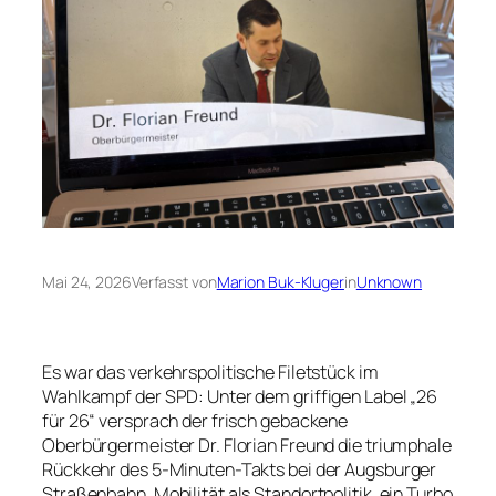
Mai 24, 2026
Verfasst von
Marion Buk-Kluger
in
Unknown
Es war das verkehrspolitische Filetstück im
Wahlkampf der SPD: Unter dem griffigen Label „26
für 26“ versprach der frisch gebackene
Oberbürgermeister Dr. Florian Freund die triumphale
Rückkehr des 5-Minuten-Takts bei der Augsburger
Straßenbahn. Mobilität als Standortpolitik, ein Turbo