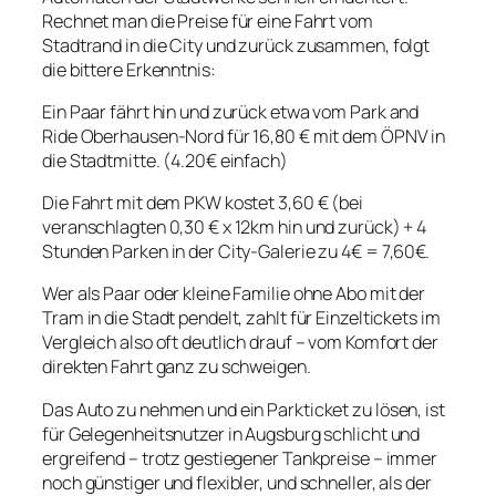
Rechnet man die Preise für eine Fahrt vom
Stadtrand in die City und zurück zusammen, folgt
die bittere Erkenntnis:
Ein Paar fährt hin und zurück etwa vom Park and
Ride Oberhausen-Nord für 16,80 € mit dem ÖPNV in
die Stadtmitte. (4.20€ einfach)
Die Fahrt mit dem PKW kostet 3,60 € (bei
veranschlagten 0,30 € x 12km hin und zurück) + 4
Stunden Parken in der City-Galerie zu 4€ = 7,60€.
Wer als Paar oder kleine Familie ohne Abo mit der
Tram in die Stadt pendelt, zahlt für Einzeltickets im
Vergleich also oft deutlich drauf – vom Komfort der
direkten Fahrt ganz zu schweigen.
Das Auto zu nehmen und ein Parkticket zu lösen, ist
für Gelegenheitsnutzer in Augsburg schlicht und
ergreifend – trotz gestiegener Tankpreise – immer
noch günstiger und flexibler, und schneller, als der