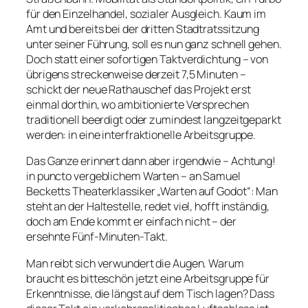
für den Einzelhandel, sozialer Ausgleich. Kaum im
Amt und bereits bei der dritten Stadtratssitzung
unter seiner Führung, soll es nun ganz schnell gehen.
Doch statt einer sofortigen Taktverdichtung – von
übrigens streckenweise derzeit 7,5 Minuten –
schickt der neue Rathauschef das Projekt erst
einmal dorthin, wo ambitionierte Versprechen
traditionell beerdigt oder zumindest langzeitgeparkt
werden: in eine interfraktionelle Arbeitsgruppe.
Das Ganze erinnert dann aber irgendwie – Achtung!
in puncto vergeblichem Warten – an Samuel
Becketts Theaterklassiker „Warten auf Godot“: Man
steht an der Haltestelle, redet viel, hofft inständig,
doch am Ende kommt er einfach nicht – der
ersehnte Fünf-Minuten-Takt.
Man reibt sich verwundert die Augen. Warum
braucht es bitteschön jetzt eine Arbeitsgruppe für
Erkenntnisse, die längst auf dem Tisch lagen? Dass