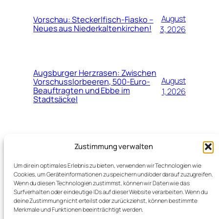
August
Vorschau: Steckerlfisch-Fiasko –
Neues aus Niederkaltenkirchen!
3, 2026
Augsburger Herzrasen: Zwischen
August
Vorschusslorbeeren, 500-Euro-
Beauftragten und Ebbe im
1, 2026
Stadtsäckel
Juli
Neuer Top-Job für Marinko Jurendić
Zustimmung verwalten
beim Schweizerischen
28,
Fussballverband (SFV)
2026
Um dir ein optimales Erlebnis zu bieten, verwenden wir Technologien wie
Cookies, um Geräteinformationen zu speichern und/oder darauf zuzugreifen.
Wenn du diesen Technologien zustimmst, können wir Daten wie das
Surfverhalten oder eindeutige IDs auf dieser Website verarbeiten. Wenn du
deine Zustimmung nicht erteilst oder zurückziehst, können bestimmte
Merkmale und Funktionen beeinträchtigt werden.