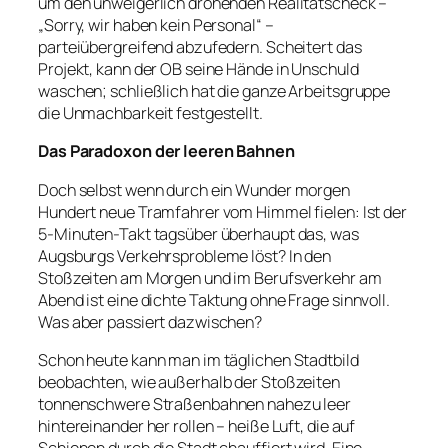
um den unweigerlich drohenden Realitätscheck –
„Sorry, wir haben kein Personal“ –
parteiübergreifend abzufedern. Scheitert das
Projekt, kann der OB seine Hände in Unschuld
waschen; schließlich hat die ganze Arbeitsgruppe
die Unmachbarkeit festgestellt.
Das Paradoxon der leeren Bahnen
Doch selbst wenn durch ein Wunder morgen
Hundert neue Tramfahrer vom Himmel fielen: Ist der
5-Minuten-Takt tagsüber überhaupt das, was
Augsburgs Verkehrsprobleme löst? In den
Stoßzeiten am Morgen und im Berufsverkehr am
Abend ist eine dichte Taktung ohne Frage sinnvoll.
Was aber passiert dazwischen?
Schon heute kann man im täglichen Stadtbild
beobachten, wie außerhalb der Stoßzeiten
tonnenschwere Straßenbahnen nahezu leer
hintereinander her rollen – heiße Luft, die auf
Schienen durch die Stadt chauffiert wird. Eine