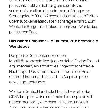
pauschale Taktverdichtung um jeden Preis
verbrennt vor allem eines: immense Mengen an
Steuergeldern für ein Angebot, das zu diesen Zeiten
überhaupt keine adäquate Nachfrage erfährt. Zum
Wohle der Bürger ist das kaum, eher zum Wohle des
politischen Egos.
Das wahre Problem: Die Tarifstruktur bremst die
Wende aus
Der größte Denkfehler des neuen
Mobilitätskonzepts liegt jedoch tiefer. Florian Freund
argumentiert, ein attraktives Angebot schaffe die
Nachfrage. Das stimmt aber nur, wenn der Preis
stimmt. Und genau hier klafft in Augsburg eine
gewaltige Logiklücke.
Wer kein Deutschlandticket besitzt – weil er den
ÖPNV beispielsweise nur flexibel oder sporadisch
nutzen möchte –, wird beim Ticketkauf an den
Automaten der Stadtwerke schnell ernüchtert.