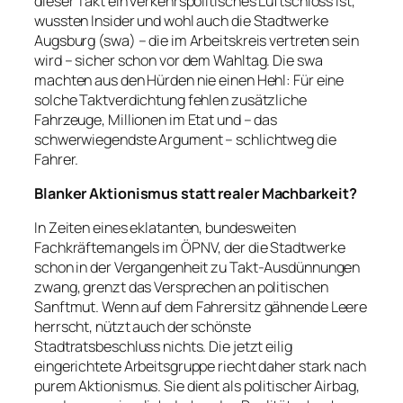
dieser Takt ein verkehrspolitisches Luftschloss ist,
wussten Insider und wohl auch die Stadtwerke
Augsburg (swa) – die im Arbeitskreis vertreten sein
wird – sicher schon vor dem Wahltag. Die swa
machten aus den Hürden nie einen Hehl: Für eine
solche Taktverdichtung fehlen zusätzliche
Fahrzeuge, Millionen im Etat und – das
schwerwiegendste Argument – schlichtweg die
Fahrer.
Blanker Aktionismus statt realer Machbarkeit?
In Zeiten eines eklatanten, bundesweiten
Fachkräftemangels im ÖPNV, der die Stadtwerke
schon in der Vergangenheit zu Takt-Ausdünnungen
zwang, grenzt das Versprechen an politischen
Sanftmut. Wenn auf dem Fahrersitz gähnende Leere
herrscht, nützt auch der schönste
Stadtratsbeschluss nichts. Die jetzt eilig
eingerichtete Arbeitsgruppe riecht daher stark nach
purem Aktionismus. Sie dient als politischer Airbag,