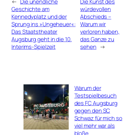
←
Die unendliche
Die Kunst des
Geschichte am
würdevollen
Kennedyplatz und der
Abschieds –
Sprung ins »Ungeheuer«:
Warum wir
Das Staatstheater
verloren haben,
Augsburg geht in die 10.
das Ganze zu
Interims-Spielzeit
sehen
→
Warum der
Testspielbesuch
des FC Augsburg
gegen den SC
Schwaz für mich so
viel mehr war als
bloße