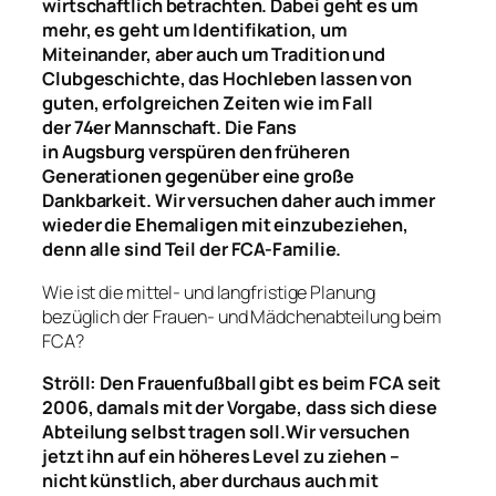
wirtschaftlich betrachten.
D
abei
geht
es
um
mehr,
es geht um Identifikation, um
Miteinander, aber auch um
Tradition
und
Clubgeschichte
, das
H
ochleben lassen von
guten, erfolgreichen Zeiten wie im Fall
der
74er
Mannschaft. Die F
ans
in
Augsburg
verspüren
den früheren
Generationen gegenüber eine große
Dankbarkeit. Wir versuchen daher
auch
immer
wieder die
Ehemaligen
mit einzubeziehen,
denn alle sind Teil der FCA-Familie.
Wie ist die mittel- und langfristige Planung
bezüglich der Frauen- und Mädchenabteilung beim
FCA?
Ströll: Den Frauenfuß
ball
gibt es beim FCA seit
2006, damals mit der Vorgabe,
dass sich diese
Abteilung selbst tragen
soll.
Wir versuchen
jetzt
ihn auf ein höheres Level zu ziehen
–
nicht
künstlich
,
aber
durchaus
auch
mit