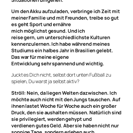
Um den Akku aufzuladen
,
verbringe ich Zeit mit
meiner Familie und mit Freunden,
treibe
so gut
es geht
Sport
und ernähre
mich
möglichst
gesund.
Und ich
reise
gern
,
um
unterschiedlich
st
e
Kulturen
kennenzulernen
. Ich habe
während meines
Studiums
ein halbes Jahr in Brasilien gelebt.
Das war für meine eigene
Entwicklung
sehr
spannend und wichtig.
Juckt es Dich nicht, selbst dort unten Fußball zu
spielen, Du warst ja selbst aktiv?
Ströll: Nein, da
liegen
Welten dazwischen.
Ich
möchte auch nicht mit den Jungs tauschen. Auf
ihnen lastet Woche für Woche auch e
i
n großer
Druck
, den sie aushalten müssen.
Natürlich sind
sie privilegiert, werden gehypt und
verdienen
gutes
Geld
. Aber sie haben nicht nur
sonnige
Tage
, sondern
erleben
auch