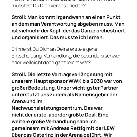
musstest Du Dich verabschieden?
Ströll: Man kommt irgendwann an einen Punkt,
an
dem man Verantwortung abgeben muss.
Man
ist vielmehr der Kopf, der das Ganze orchestriert
und organisiert.
Das musste ich lernen.
Erinnerst Du Dich an Deine erste eigene
Entscheidung, Verhandlung, die besonders schwer
oder vielleicht doch ganz leicht war?
Ströll:
Die letzte
Vertragsverlängerung
mit
unserem Haupts
p
onsor
WWK
bis 2030 war von
großer Bedeutung. Unser wichtigster Partner
unterstützt uns zudem als Namensgeber der
Arena und im
Nachwuchsleistungszentrum.
D
as
war
nicht
der
erste, aber
der größte
Deal
. Eine
weitere große
Verhandlung habe ich
gemeinsam mit Andreas Rettig mit
der
LEW
über das Catering in der Arena geführt.
Wir