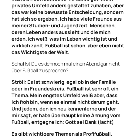
privates Umfeld anders
gestaltet zu
haben
,
aber
das war keine bewusste
Entscheidung
,
sondern
hat sich so ergeben
. Ich habe viele Freunde aus
meiner Studien- und Jugendzeit. Menschen
,
der
en
Leben anders aussieht und
die mich
erden
.
Ich weiß
, was im Leben wichtig ist
und
wirklich zählt
. Fußball ist sch
ö
n, aber eben nicht
das Wichtigste der Welt.
Schaffst Du es dennoch mal einen Abend gar nicht
über Fußball zu sprechen?
Ströll: Es ist schwierig, egal ob in der Familie
oder im Freundeskreis.
Fußball
ist
sehr oft
ein
Thema. Mein engstes Umfeld weiß aber,
dass
ich
froh bin
, wenn es einmal nicht darum geht.
Und jedem, den ich neu kennenlerne und der
mir sagt,
er
habe überhaupt keine Ahnung vom
Fußball, entgegne ich: Gott sei Dank
(lacht)
Es gibt wichtigere Themen als Profifuß
ball
.