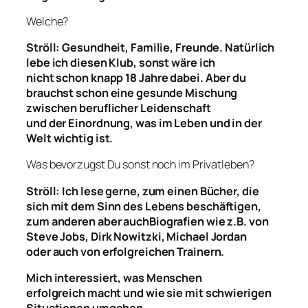
Welche?
Ströll: Gesundheit, Familie, Freunde. Natürlich
lebe ich diesen Klub, sonst wäre ich
nicht
schon
knapp
18 Jahre dabei. Aber du
brauchst schon eine gesunde Mischung
zwischen beruflicher Leidenschaft
und
der
Einordnung, was im Leben und in der
Welt wichtig ist.
Was bevorzugst Du sonst noch im Privatleben?
Ströll: Ich lese
gerne
,
zu
m
eine
n
Bücher
,
die
sich mit dem
Sinn des Lebens
beschäftigen,
zum anderen aber auch
Biografien
wie z.B.
von
Steve Jobs
,
Dirk Nowitzki
,
Michael Jordan
oder
auch
von erfolgreichen
Trainern
.
Mich interessiert,
was
Menschen
erfolgreich
macht und wie sie
mit schwierigen
Situationen um
gehen.