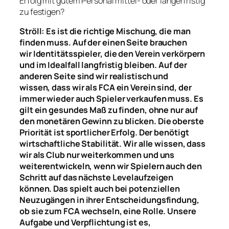
Erfolg mit gutem Personal mittel- oder längerfristig
zu festigen?
Ströll: Es ist
die richtige
Mischung, die man
finden muss.
Auf der einen Seite
brauchen
wir
Identitätsspieler, die den Verein verkörpern
und im Idealfall langfristig bleiben.
Auf der
anderen Seite sind wir realistisch und
wissen,
dass wir als FCA ein Verein sind, der
immer wieder
auch
Spieler verkaufen muss. Es
gilt ein gesundes Maß zu finden, ohne nur auf
den monetären Gewinn zu blicken
. Die oberste
Priorität
ist sportlicher Erfolg. Der benötigt
wirtschaftliche Stabilität. Wir alle wissen, dass
wir als Club nur weiterkommen und uns
weiterentwickeln, wenn wir Spielern
auch
den
Schritt auf
das nächste L
evel
aufzeigen
können
.
Das spielt auch bei potenziellen
Neuzugängen in ihrer Entscheidungsfindung,
ob sie zum FCA wechseln, eine Rolle.
Unsere
Aufgabe und Verpflichtung ist es,