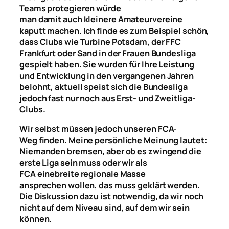
Teams protegieren
würde
man
damit
auch
kleinere Amateurvereine
kaputt machen.
Ich finde es zum Beispiel schön,
dass Clubs wie Turbine Potsdam, der FFC
Frankfurt oder Sand in der Frauen Bundesliga
gespielt haben. Sie wurden für Ihre L
e
istung
und Entwicklung in den
vergangenen
Jahren
belohnt, aktuell speist sich die Bundesliga
jedoch fast nur noch aus Erst- und Zweitliga-
Clubs.
Wir selbst müssen
jedoch
unseren FCA-
Weg
finden
. Meine persönliche Meinung lautet:
Niemanden bremsen, aber ob es zwingend die
erste Liga sein muss oder wir als
FCA
eine
breite
regionale
Masse
ansprechen
w
ollen, das muss geklärt werden.
Die Diskussion dazu ist notwendig, da wir noch
nicht auf dem Niveau sind, auf dem wir sein
k
ö
nnen
.