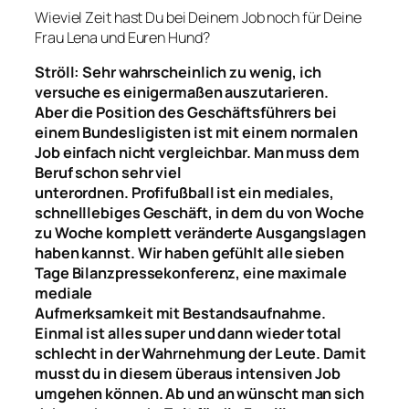
Wieviel Zeit hast Du bei Deinem Job noch für Deine
Frau Lena und Euren Hund?
Ströll: Sehr wahrscheinlich zu wenig, ich
versuche es einigermaßen auszutarieren.
Aber
die Position des Geschäftsführers bei
einem Bundesligisten
ist mit einem normalen
Job einfach nicht vergleichbar. Man muss
dem
Beruf
schon sehr viel
unterordnen.
Profifußball
ist ein mediales,
schnelllebiges
Geschäft
, in dem du von Woche
zu Woche komplett veränderte Ausgangslagen
haben kannst.
Wir haben
gefühlt alle sieben
Tage Bilanzpressekonferenz, eine maximale
mediale
Aufmerksamkeit
mit
Bestandsaufnahme.
Einmal ist
alles super
und dann wieder total
schlecht
in der Wahrnehmung der Leute
. Damit
musst du in diesem überaus
intensive
n Job
umgehen k
ö
nnen
.
Ab und an wünscht man sich