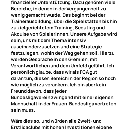
finanzieller Unterstützung. Dazu gehören viele
Bereiche, in denen in der Vergangenheit zu
wenig gemacht wurde. D
as
beginnt bei der
Trainerausbildung, über die Spielstätten bis hin
zu zielgerichtetem T
raining
, Scouting und
Akquise von Spielerinnen. Unsere Aufgabe wird
sein, uns mit dem Thema intensiv
auseinanderzusetzen und
eine Strategie
festzulegen, wohin der Weg gehen soll.
Hierzu
werden Gespräche in den Gremien, mit
Verantwortlichen und dem Umfeld geführt
.
Ich
pers
ö
nlich glaube,
dass
wir als FCA gut
daran
tun
, diesen Bereich in der Region so hoch
wie m
ö
glich zu verankern. Ich bin aber kein
Freund davon, dass jeder
Bundesligaverein
zwingend
mit einer eigenen
Mannschaft in
der
Frauen-Bundesliga
vertreten
sein muss
.
W
ä
re dies so, und würden alle Zweit-
und
Erstligaclubs mit hohe
n
Investition
en
eigene