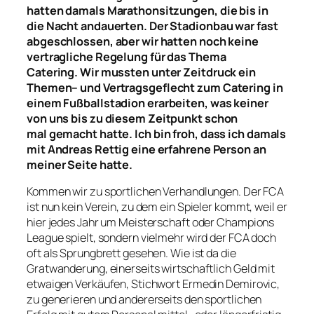
hatten damals Marathonsitzungen
, die
bis
in
die
Nacht
andauerten
. Der Stadionbau war fast
abgeschlossen, aber wir hatten
noch
keine
vertragliche Regelung
für das Thema
Catering
.
Wir mussten
unter Zeitdruck ein
T
hemen
– und Vertragsgeflecht zum Catering in
einem Fußballstadion
erarbeiten
,
was keiner
von uns bis
zu diesem Zeitpunkt
schon
mal
gemacht hatte. Ich bin froh, dass ich damals
mit Andreas Rettig eine erfahrene Person an
meiner Seite hatte.
Kommen wir zu sportlichen Verhandlungen. Der FCA
ist nun kein Verein, zu dem ein Spieler kommt, weil er
hier jedes Jahr um Meisterschaft oder Champions
League spielt, sondern vielmehr wird der FCA doch
oft als Sprungbrett gesehen. Wie ist da die
Gratwanderung, einerseits wirtschaftlich Geld mit
etwaigen Verkäufen, Stichwort Ermedin Demirovic,
zu generieren und andererseits den sportlichen