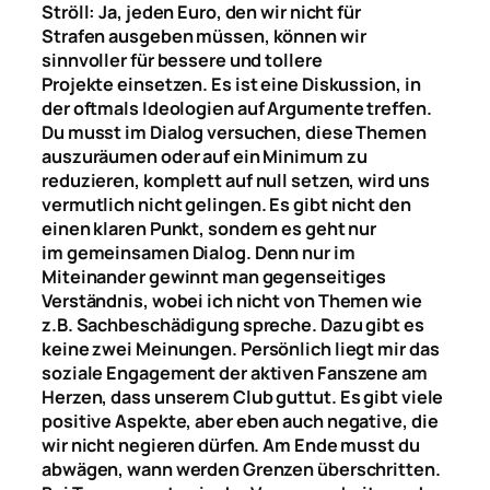
Ströll: Ja, jeden Euro, den wir nicht
für
Strafen
ausgeben müssen, können wir
sinnvoller für bessere und tollere
Projekte
einsetzen
. Es ist eine
D
iskussion,
in
der
oftmals Ideologie
n
auf A
rgumente
treffen
.
Du musst im Dialog versuchen, diese Themen
auszuräumen oder auf ein Minimum zu
reduzieren, komplett auf
null
setzen, wird
uns
vermutlich
nicht gelingen. Es gibt
nicht den
einen
klaren Punkt, sondern es geht nur
im
gemeinsamen Dialog
.
Denn nur
im
Miteinander gewinnt man gegenseitiges
Verständnis, wobei ich nicht von
Themen wie
z.B.
Sachbeschädigung spreche.
Dazu gibt es
keine zwei Meinungen.
Pers
ö
nlich liegt mir
das
soziale E
ngagement
der aktiven Fanszene am
Herzen, dass unserem Club
guttut
. Es gibt v
iele
positive
Aspekte, aber eben auch negative, die
wir nicht negieren dürfen. Am Ende musst du
abwägen, wann werden Grenzen überschritten.