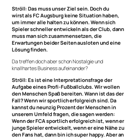
Ströll: Das muss unser Ziel sein. Doch du
wirst
als FC Augsburg k
eine Situation haben,
um
immer
alle halten zu können. Wenn sich
Spieler schneller entwickeln als der Club, dann
muss man sich zusammensetzen
,
die
Erwartungen beider Seiten ausloten
und eine
Lösung finden
.
Da treffen doch aber schon Nostalgie und
knallhartes Business aufeinander?
Ströll: Es ist eine Interpretationsfrage der
Aufgabe eines Profi-Fußballclubs. Wir wollen
den Menschen Spaß bereiten. Wann ist das der
Fall? Wenn wir sportlich erfolgreich sind. Da
kannst du neunzig Prozent
der Menschen in
unserem Umfeld
fragen, die sagen werden:
Wenn der FCA sportlich erfolgreich ist, wenn er
junge Spieler entwickelt, wenn
er eine Nähe zu
den Fans
hat, dann bin ich
super happy
. Aber
an