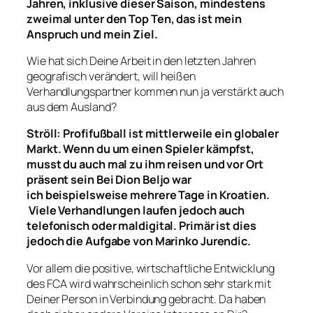
Jahren, inklusive dieser Saison, mindestens
zweimal unter den T
op
Ten, das ist mein
Anspruch und mein Ziel
.
Wie hat sich Deine Arbeit in den letzten Jahren
geografisch verändert, will heißen
Verhandlungspartner kommen nun ja verstärkt auch
aus dem Ausland?
Ströll:
Profifußball
ist mittlerweile ein globaler
Markt
.
W
enn du um einen Spieler kämpfst
,
musst du auch mal zu ihm reisen und vor Ort
präsent sein
Bei Dion Beljo war
ich
beispielsweise
mehrere Tage in Kroatien.
Viele Verhandlungen laufen jedoch
auch
telefonisch oder mal
digital. Primär ist dies
jedoch die Aufgabe von Marinko Jurendic.
Vor allem die positive, wirtschaftliche Entwicklung
des FCA wird wahrscheinlich schon sehr stark mit
Deiner Person in Verbindung gebracht. Da haben