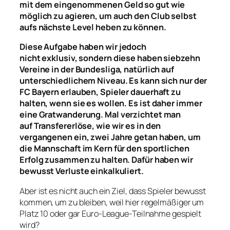
mit
dem
eingenommenen Geld so gut wie
m
ö
glich zu agieren, um auch den Club selbst
aufs nächste L
evel
heben zu können.
Diese Aufgabe haben
wir jedoch
nicht
exklusiv
,
sondern diese haben
siebzehn
Vereine in der Bundesliga, natürlich auf
unterschiedlichem Niveau. Es kann sich nur der
FC Bayern erlauben, Spieler dauerhaft zu
halten, wenn sie es wollen
.
Es ist daher immer
eine Gratwanderung.
Mal verzichtet man
auf
Transfererlöse
, wie wir es
in den
vergangenen
ein
,
zwei Jahre getan haben, um
die Mannschaft im Kern für den sportlichen
Erfolg zusammen zu halten. Dafür haben wir
bewusst Verluste einkalkuliert.
Aber ist es nicht auch ein Ziel, dass Spieler bewusst
kommen, um zu bleiben, weil hier regelmäßiger um
Platz 10 oder gar Euro-League-Teilnahme gespielt
wird?