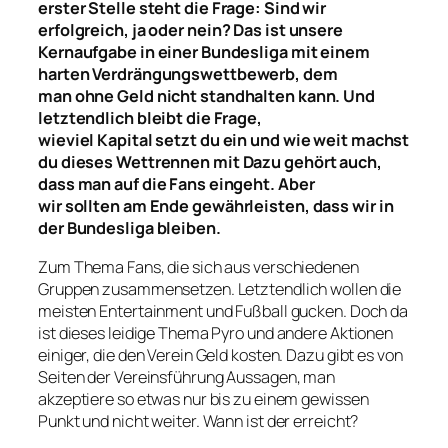
erster Stelle
steht die Frage:
Sind wir
erfolgreich
, ja oder nein? Das ist unsere
Kernaufgabe in einer Bundesliga mit einem
harten V
erdr
ängungswettbewerb,
dem
man
o
hne Geld nicht
standhalten kann
. Und
letztendlich bleibt die Frage,
wieviel
Kapital
setzt du ein und wie weit machst
du dieses
Wettrennen
mit Dazu gehört
auch
,
dass man auf die Fans eingeht. Aber
wir
sollten
am Ende gewährleisten, dass wir in
der Bundesliga bleiben.
Zum Thema Fans, die sich aus verschiedenen
Gruppen zusammensetzen. Letztendlich wollen die
meisten Entertainment und Fußball gucken. Doch da
ist dieses leidige Thema Pyro und andere Aktionen
einiger, die den Verein Geld kosten. Dazu gibt es von
Seiten der Vereinsführung Aussagen, man
akzeptiere so etwas nur bis zu einem gewissen
Punkt und nicht weiter. Wann ist der erreicht?