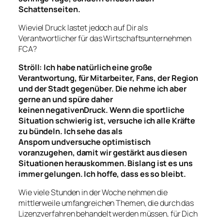
Schattenseiten.
Wieviel Druck lastet jedoch auf Dir als
Verantwortlicher für das Wirtschaftsunternehmen
FCA?
Ströll:
Ich habe
natürlich
eine
große
Verantwortung, für Mitarbeiter, Fans, der Region
und der Stadt gegenüber
. Die nehme ich aber
gerne an und spüre daher
keinen
negative
n
Druck.
Wenn die sportliche
Situation schwierig ist,
versuche ich alle Kräfte
zu bündeln. Ich sehe das als
Ansporn
und
versuche optimistisch
voranzugehen, damit wir
gestärkt
aus diesen
Situationen
heraus
kommen. Bislang ist es uns
immer gelungen. Ich hoffe, dass es so bleibt.
Wie viele Stunden in der Woche nehmen die
mittlerweile umfangreichen Themen, die durch das
Lizenzverfahren behandelt werden müssen, für Dich