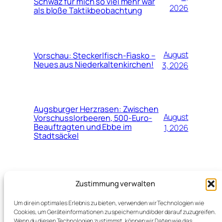
Schwaz für mich so viel mehr war
2026
als bloße Taktikbeobachtung
August
Vorschau: Steckerlfisch-Fiasko –
Neues aus Niederkaltenkirchen!
3, 2026
Augsburger Herzrasen: Zwischen
August
Vorschusslorbeeren, 500-Euro-
Beauftragten und Ebbe im
1, 2026
Stadtsäckel
Juli
Neuer Top-Job für Marinko Jurendić
Zustimmung verwalten
beim Schweizerischen
28,
Fussballverband (SFV)
2026
Um dir ein optimales Erlebnis zu bieten, verwenden wir Technologien wie
Cookies, um Geräteinformationen zu speichern und/oder darauf zuzugreifen.
Wenn du diesen Technologien zustimmst, können wir Daten wie das