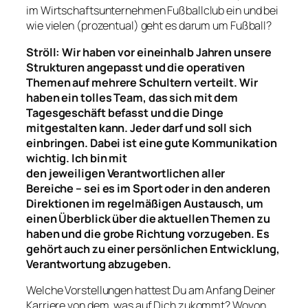
im Wirtschaftsunternehmen Fußballclub ein und bei
wie vielen (prozentual) geht es darum um Fußball?
Ströll:
Wir haben vor eineinhalb Jahren unsere
Strukturen angepasst und die operativen
Themen auf mehrere Schultern verteilt.
Wir
haben
ein tolles Team, das sich mit dem
Tagesgeschäft befasst
und die Dinge
mitgestalten kann. Jeder
darf
und soll sich
einbringen.
Dabei ist eine
gute Kommunikation
wichtig. Ich bin mit
den
jeweiligen
Verantwortlichen aller
Bereiche
– sei es im Sport oder
in den anderen
Direktionen
im regelmäßigen Austausch, um
einen Überblick über die aktuellen Themen zu
haben und die
grobe
Richtung vor
zu
geben
. Es
gehört auch zu einer pers
ö
nlichen Entwicklung,
Verantwortung abzugeben.
Welche Vorstellungen hattest Du am Anfang Deiner
Karriere von dem, was auf Dich zukommt? Wovon