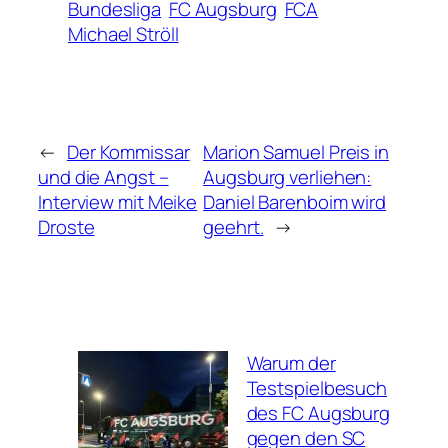
Bundesliga
FC Augsburg
FCA
Michael Ströll
←
Der Kommissar
Marion Samuel Preis in
und die Angst –
Augsburg verliehen:
Interview mit Meike
Daniel Barenboim wird
Droste
geehrt.
→
Warum der
Testspielbesuch
des FC Augsburg
gegen den SC