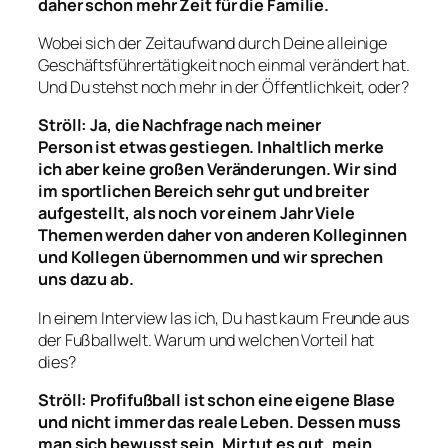
daher schon mehr Zeit für die Familie.
Wobei sich der Zeitaufwand durch Deine alleinige
Geschäftsführertätigkeit noch einmal verändert hat.
Und Du stehst noch mehr in der Öffentlichkeit, oder?
Ströll: Ja, die Nachfrage nach meiner
P
erson
ist
etwas
gestiegen. Inhaltlich merke
ich
aber
keine
gro
ßen Veränderungen. Wir sind
im sportlichen Bereich sehr gut und breiter
aufgestellt
, als noch vor einem Jahr
Viele
Themen werden daher von anderen
Kolleginnen
und Kollegen
übernommen
und wir sprechen
uns dazu ab
.
In einem Interview las ich, Du hast kaum Freunde aus
der Fußballwelt. Warum und welchen Vorteil hat
dies?
Ströll: Profifußball ist schon eine eigene Blase
und nicht immer das reale Leben
.
Dessen muss
man sich bewusst sein.
Mir tut es gut, mein