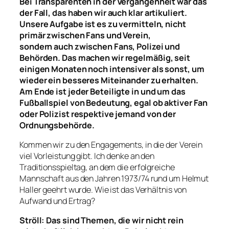
Bei T
ransparenten
in der Vergangenheit war das
der Fall, das haben wir auch
klar
artikuliert.
Unsere Aufgabe ist es zu vermitteln, nicht
primär zwischen Fans und Verein,
sondern
auch
zwischen Fans
, Polizei
und
Behörden. Das machen wir
regelm
äßig, seit
einigen Monaten
noch
intensiv
er als sonst
, um
wieder ein besseres Miteinander zu erhalten.
Am Ende ist jeder Beteiligte in und um das
Fußballspiel von Bedeutung, egal ob aktiver Fan
oder Polizist respektive jemand von der
Ordnungsbehörde.
Kommen wir zu den Engagements, in die der Verein
viel Vorleistung gibt. Ich denke an den
Traditionsspieltag, an dem die erfolgreiche
Mannschaft aus den Jahren 1973/74 rund um Helmut
Haller geehrt wurde. Wie ist das Verhältnis von
Aufwand und Ertrag?
Ströll:
Das sind Themen, die wir nicht rein