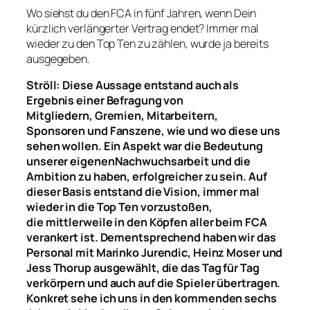
Wo siehst du den FCA in fünf Jahren, wenn Dein
kürzlich verlängerter Vertrag endet? Immer mal
wieder zu den Top Ten zu zählen, wurde ja bereits
ausgegeben.
Ströll: Diese Aussage entstand
auch
als
Ergebnis einer Befragung von
Mitgliedern,
Gremien,
Mitarbeitern,
Sponsoren
und
Fanszene, wie und wo diese uns
sehen wollen. Ein
Aspekt
war die
Bedeutung
unserer
eigene
n
Nachwuchsarbeit
und die
Ambition
zu haben
, erfolgreicher zu sein. Auf
dieser Basis entstand die Vision
, immer mal
wieder in
die
Top T
e
n
vorzustoßen
,
die
mittlerweile
in den Köpfen aller beim FCA
verankert
ist
.
D
ementsprechend haben wir das
Personal mit Marinko Jurendic, Heinz Moser und
Jess Thorup ausgewählt, die das Tag für Tag
verkörpern
und auch auf die
Spieler
übertragen
.
Konkret sehe ich uns
in den kommenden sechs