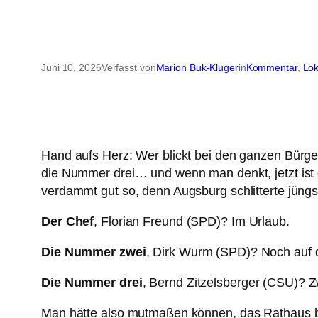
Juni 10, 2026
Verfasst von
Marion Buk-Kluger
in
Kommentar
, 
Lok
Hand aufs Herz: Wer blickt bei den ganzen Bürge
die Nummer drei… und wenn man denkt, jetzt ist
verdammt gut so, denn Augsburg schlitterte jüngs
Der Chef
, Florian Freund (SPD)? Im Urlaub.
Die Nummer zwei
, Dirk Wurm (SPD)? Noch auf d
Die Nummer drei
, Bernd Zitzelsberger (CSU)? Zw
Man hätte also mutmaßen können, das Rathaus b