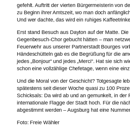
gefehlt. Auftritt der vierten Bürgermeisterin von
zu Beginn ihrer Amtszeit, wo man doch anfängli
Und wer dachte, das wird ein ruhiges Kaffeetrin
Erst stand Besuch aus Dayton auf der Matte. Die
Gegenbesuch-Chor gebucht hätten – man netzwerk
Feuerwehr aus unserer Partnerstadt Bourges vorbe
Händeschütteln gab es die Begrüßung für die ame
jedes „Bonjour“ und jedes „Merci“. Hat sie sich w
schon eine vollzählige Chefetage, wenn eine ein
Und die Moral von der Geschicht? Totgesagte leb
spätestens seit dieser Woche quasi zu 100 Proze
Schicksals: Da wird ab und an gemunkelt, in der 
internationale Flagge der Stadt hoch. Für die nä
abgestimmt werden – Augsburg hat eine Nummer vi
Foto: Freie Wähler