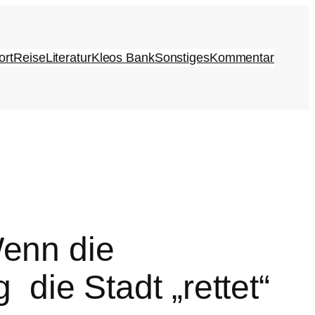
ort
Reise
Literatur
Kleos Bank
Sonstiges
Kommentar
enn die
 die Stadt „rettet“