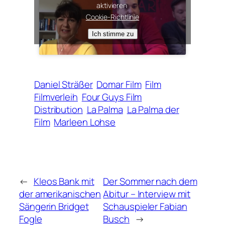
aktivieren
Cookie-Richtlinie
Ich stimme zu
Daniel Sträßer
Domar Film
Film
Filmverleih
Four Guys Film
Distribution
La Palma
La Palma der
Film
Marleen Lohse
←
Kleos Bank mit
Der Sommer nach dem
der amerikanischen
Abitur – Interview mit
Sängerin Bridget
Schauspieler Fabian
Fogle
Busch
→