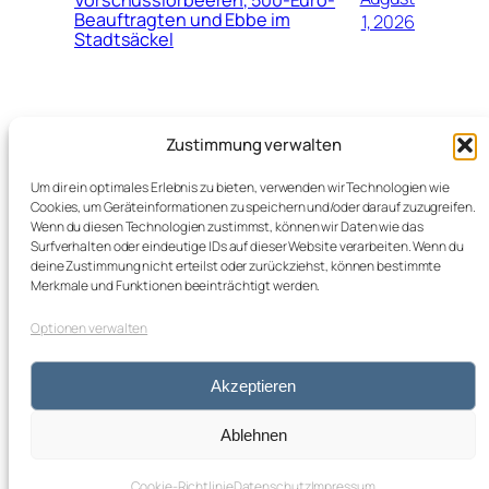
Beauftragten und Ebbe im
1, 2026
Stadtsäckel
Juli
Neuer Top-Job für Marinko Jurendić
Zustimmung verwalten
beim Schweizerischen
28,
Fussballverband (SFV)
2026
Um dir ein optimales Erlebnis zu bieten, verwenden wir Technologien wie
Cookies, um Geräteinformationen zu speichern und/oder darauf zuzugreifen.
Wenn du diesen Technologien zustimmst, können wir Daten wie das
Surfverhalten oder eindeutige IDs auf dieser Website verarbeiten. Wenn du
deine Zustimmung nicht erteilst oder zurückziehst, können bestimmte
Merkmale und Funktionen beeinträchtigt werden.
Optionen verwalten
kleos blog
Impressum
Datenschutz
Akzeptieren
von Marion Buk-Kluger
Ablehnen
Cookie-Richtlinie
Datenschutz
Impressum