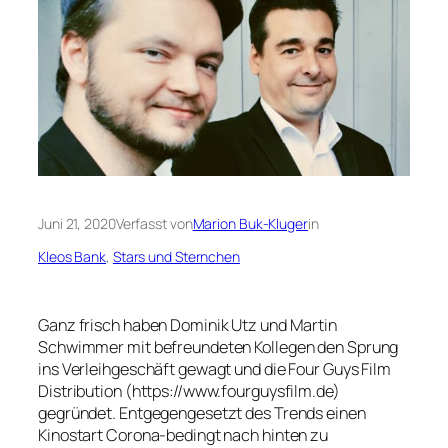
Juni 21, 2020
Verfasst von
Marion Buk-Kluger
in
Kleos Bank
, 
Stars und Sternchen
Ganz frisch haben Dominik Utz und Martin
Schwimmer mit befreundeten Kollegen den Sprung
ins Verleihgeschäft gewagt und die Four Guys Film
Distribution (https://www.fourguysfilm.de)
gegründet. Entgegengesetzt des Trends einen
Kinostart Corona-bedingt nach hinten zu