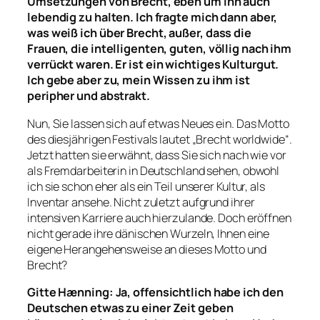
Umsetzungen von Brecht, eben um ihn auch
lebendig zu halten. Ich fragte mich dann aber,
was wei
ß
ich
ü
ber Brecht, au
ß
er, dass die
Frauen, die intelligenten, guten, v
ö
llig nach ihm
verr
ü
ckt waren. Er ist ein wichtiges Kulturgut.
Ich gebe aber zu, mein Wissen zu ihm ist
peripher und abstrakt.
Nun, Sie lassen sich auf etwas Neues ein. Das Motto
des diesjährigen Festivals lautet „Brecht worldwide“.
Jetzt hatten sie erwähnt, dass Sie sich nach wie vor
als Fremdarbeiterin in Deutschland sehen, obwohl
ich sie schon eher als ein Teil unserer Kultur, als
Inventar ansehe. Nicht zuletzt aufgrund ihrer
intensiven Karriere auch hierzulande. Doch eröffnen
nicht gerade ihre dänischen Wurzeln, Ihnen eine
eigene Herangehensweise an dieses Motto und
Brecht?
Gitte H
æ
nning
: Ja, offensichtlich habe ich den
Deutschen etwas
zu einer Zeit
geben