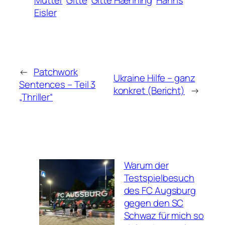
Mutter
Gitte
Gitte Hænning
Hanns
Eisler
←
Patchwork
Ukraine Hilfe – ganz
Sentences – Teil 3
konkret (Bericht)
→
„Thriller“
Warum der
Testspielbesuch
des FC Augsburg
gegen den SC
Schwaz für mich so