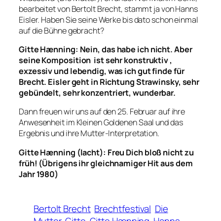
bearbeitet von Bertolt Brecht, stammt ja von Hanns
Eisler. Haben Sie seine Werke bis dato schon einmal
auf die Bühne gebracht?
Gitte H
æ
nning
: Nein, das habe ich nicht. Aber
seine Komposition ist sehr konstruktiv ,
exzessiv und lebendig, was ich gut finde f
ü
r
Brecht. Eisler geht in Richtung Strawinsky, sehr
geb
ü
ndelt, sehr konzentriert, wunderbar.
Dann freuen wir uns auf den 25. Februar auf ihre
Anwesenheit im Kleinen Goldenen Saal und das
Ergebnis und ihre Mutter-Interpretation.
Gitte H
æ
nning
(lacht): Freu Dich blo
ß
nicht zu
fr
ü
h! (
Ü
brigens ihr gleichnamiger Hit aus dem
Jahr 1980)
Bertolt Brecht
Brechtfestival
Die