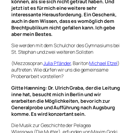
k
ö
nnen,
als sie sich nicht getraut haben. Und
jetzt ist es f
ü
r mich eine weitere sehr
interessante Herausforderung. Ein Geschenk,
auch in dem Wissen, dass es wom
ö
glich dem
Brechtpublikum nicht gefallen kann. Ich gebe
aber mein Bestes.
Sie werden mit dem Schulchor des Gymnasiums bei
St. Stephan und zwei weiteren Solisten
(Mezzosopran
Julia Pfänder
, Bariton
Michael Etzel
)
auftreten. Wie dürfen wir uns die gemeinsame
Probenarbeit vorstellen?
Gitte H
æ
nning
:
Dr. Ulrich Graba
, der die Leitung
inne hat, besucht mich in Berlin und wir
erarbeiten die M
ö
glichkeiten, bevor ich zur
Generalprobe und Auff
ü
hrung nach Augsburg
komme. Es wird konzertant sein.
Die Musik zur Geschichte der Pelagea
Wlassowa (Die Mutter), erfunden von Maxim Gorki,