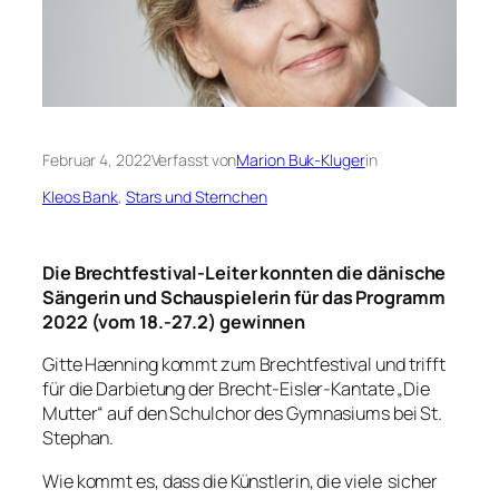
Februar 4, 2022
Verfasst von
Marion Buk-Kluger
in
Kleos Bank
, 
Stars und Sternchen
Die Brechtfestival-Leiter konnten die dänische
Sängerin und Schauspielerin für das Programm
2022 (vom 18.-27.2) gewinnen
Gitte Hænning kommt zum Brechtfestival und trifft
für die Darbietung der Brecht-Eisler-Kantate „Die
Mutter“ auf den Schulchor des Gymnasiums bei St.
Stephan.
Wie kommt es, dass die Künstlerin, die viele sicher