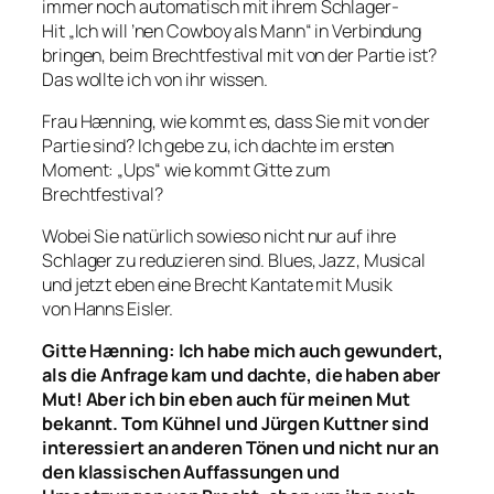
immer noch automatisch mit ihrem Schlager-
Hit „Ich will ’nen Cowboy als Mann“ in Verbindung
bringen, beim Brechtfestival mit von der Partie ist?
Das wollte ich von ihr wissen.
Frau Hænning, wie kommt es, dass Sie mit von der
Partie sind? Ich gebe zu, ich dachte im ersten
Moment: „Ups“ wie kommt Gitte zum
Brechtfestival?
Wobei Sie natürlich sowieso nicht nur auf ihre
Schlager zu reduzieren sind. Blues, Jazz, Musical
und jetzt eben eine Brecht Kantate mit Musik
von Hanns Eisler.
Gitte H
æ
nning
:
Ich habe mich auch gewundert,
als die Anfrage kam und dachte, die haben aber
Mut! Aber ich bin eben auch f
ü
r meinen Mut
bekannt. Tom K
ü
hnel und J
ü
rgen Kuttner sind
interessiert an anderen T
ö
nen und nicht nur an
den klassischen Auffassungen und