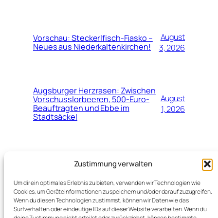
August
Vorschau: Steckerlfisch-Fiasko –
Neues aus Niederkaltenkirchen!
3, 2026
Augsburger Herzrasen: Zwischen
August
Vorschusslorbeeren, 500-Euro-
Beauftragten und Ebbe im
1, 2026
Stadtsäckel
Juli
Neuer Top-Job für Marinko Jurendić
Zustimmung verwalten
beim Schweizerischen
28,
Fussballverband (SFV)
2026
Um dir ein optimales Erlebnis zu bieten, verwenden wir Technologien wie
Cookies, um Geräteinformationen zu speichern und/oder darauf zuzugreifen.
Wenn du diesen Technologien zustimmst, können wir Daten wie das
Surfverhalten oder eindeutige IDs auf dieser Website verarbeiten. Wenn du
deine Zustimmung nicht erteilst oder zurückziehst, können bestimmte