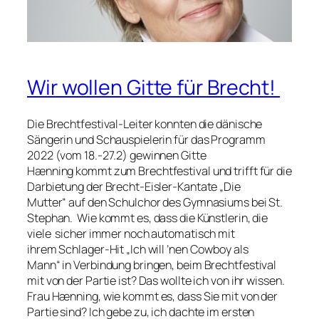
Wir wollen Gitte für Brecht!
Die Brechtfestival-Leiter konnten die dänische
Sängerin und Schauspielerin für das Programm
2022 (vom 18.-27.2) gewinnen Gitte
Hænning kommt zum Brechtfestival und trifft für die
Darbietung der Brecht-Eisler-Kantate „Die
Mutter“ auf den Schulchor des Gymnasiums bei St.
Stephan. Wie kommt es, dass die Künstlerin, die
viele sicher immer noch automatisch mit
ihrem Schlager-Hit „Ich will ’nen Cowboy als
Mann“ in Verbindung bringen, beim Brechtfestival
mit von der Partie ist? Das wollte ich von ihr wissen.
Frau Hænning, wie kommt es, dass Sie mit von der
Partie sind? Ich gebe zu, ich dachte im ersten