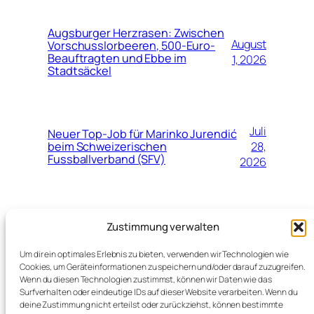
Augsburger Herzrasen: Zwischen
August
Vorschusslorbeeren, 500-Euro-
Beauftragten und Ebbe im
1, 2026
Stadtsäckel
Juli
Neuer Top-Job für Marinko Jurendić
beim Schweizerischen
28,
Fussballverband (SFV)
2026
Juli
Ritter, Kokosnüsse , Gaskessel:
Zustimmung verwalten
Spamalot auf dem
25,
Gaswerksgelände Augsburg
2026
Um dir ein optimales Erlebnis zu bieten, verwenden wir Technologien wie
Cookies, um Geräteinformationen zu speichern und/oder darauf zuzugreifen.
Wenn du diesen Technologien zustimmst, können wir Daten wie das
Surfverhalten oder eindeutige IDs auf dieser Website verarbeiten. Wenn du
deine Zustimmung nicht erteilst oder zurückziehst, können bestimmte