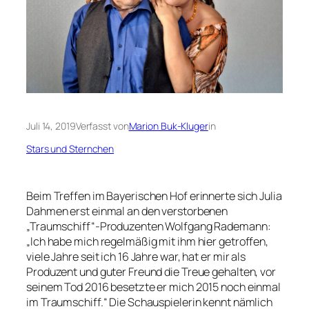
Juli 14, 2019
Verfasst von
Marion Buk-Kluger
in
Stars und Sternchen
Beim Treffen im Bayerischen Hof erinnerte sich Julia
Dahmen erst einmal an den verstorbenen
„Traumschiff“-Produzenten Wolfgang Rademann:
„Ich habe mich regelmäßig mit ihm hier getroffen,
viele Jahre seit ich 16 Jahre war, hat er mir als
Produzent und guter Freund die Treue gehalten, vor
seinem Tod 2016 besetzte er mich 2015 noch einmal
im Traumschiff.“ Die Schauspielerin kennt nämlich