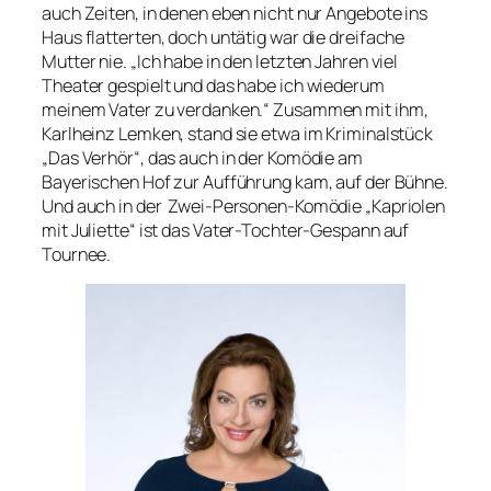
auch Zeiten, in denen eben nicht nur Angebote ins
Haus flatterten, doch untätig war die dreifache
Mutter nie. „Ich habe in den letzten Jahren viel
Theater gespielt und das habe ich wiederum
meinem Vater zu verdanken.“ Zusammen mit ihm,
Karlheinz Lemken, stand sie etwa im Kriminalstück
„Das Verhör“, das auch in der Komödie am
Bayerischen Hof zur Aufführung kam, auf der Bühne.
Und auch in der Zwei-Personen-Komödie „Kapriolen
mit Juliette“ ist das Vater-Tochter-Gespann auf
Tournee.