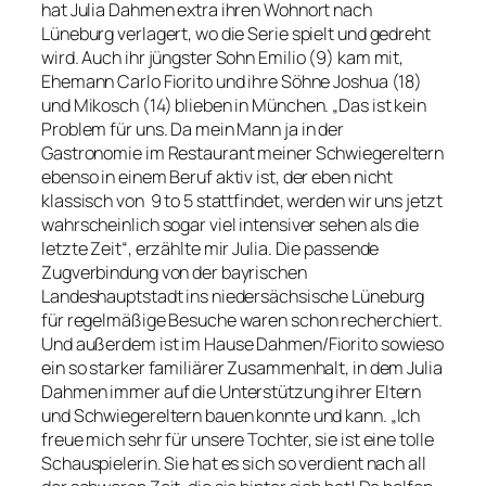
hat Julia Dahmen extra ihren Wohnort nach
Lüneburg verlagert, wo die Serie spielt und gedreht
wird. Auch ihr jüngster Sohn Emilio (9) kam mit,
Ehemann Carlo Fiorito und ihre Söhne Joshua (18)
und Mikosch (14) blieben in München. „Das ist kein
Problem für uns. Da mein Mann ja in der
Gastronomie im Restaurant meiner Schwiegereltern
ebenso in einem Beruf aktiv ist, der eben nicht
klassisch von 9 to 5 stattfindet, werden wir uns jetzt
wahrscheinlich sogar viel intensiver sehen als die
letzte Zeit“, erzählte mir Julia. Die passende
Zugverbindung von der bayrischen
Landeshauptstadt ins niedersächsische Lüneburg
für regelmäßige Besuche waren schon recherchiert.
Und außerdem ist im Hause Dahmen/Fiorito sowieso
ein so starker familiärer Zusammenhalt, in dem Julia
Dahmen immer auf die Unterstützung ihrer Eltern
und Schwiegereltern bauen konnte und kann. „Ich
freue mich sehr für unsere Tochter, sie ist eine tolle
Schauspielerin. Sie hat es sich so verdient nach all