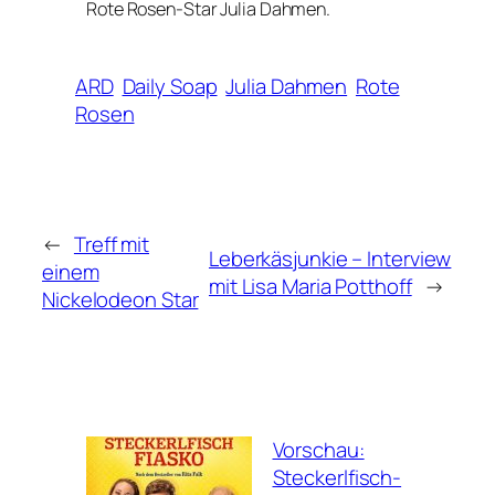
Rote Rosen-Star Julia Dahmen.
ARD
Daily Soap
Julia Dahmen
Rote
Rosen
←
Treff mit
Leberkäsjunkie – Interview
einem
mit Lisa Maria Potthoff
→
Nickelodeon Star
Vorschau:
Steckerlfisch-