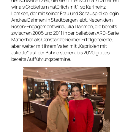
der schweren Zeit, die sie hinter sich hat! Da helfen
wir als Großeltern natürlich mit“, so Karlheinz
Lemken, der mit seiner Frau und Schauspielkollegin
Andrea Dahmen in Stadtbergen lebt. Neben dem
Rosen-Engagement wird Julia Dahmen, die bereits
zwischen 2005 und 2011 in der beliebten ARD-Serie
Mafienhof als Constanze Reimer Erfolge feierte,
aber weiter mit ihrem Vater mit „Kapriolen mit
Juliette“ auf der Bühne stehen, bis 2020 gibt es
bereits Aufführungstermine.