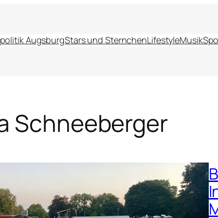
politik Augsburg
Stars und Sternchen
Lifestyle
Musik
Spo
la Schneeberger
B
I
M