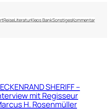
rt
Reise
Literatur
Kleos Bank
Sonstiges
Kommentar
ECKENRAND SHERIFF –
nterview mit Regisseur
arcus H. Rosenmüller