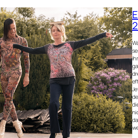
E
2
Wa
se
ih
ga
dr
ef
Je
de
di
ni
da
we