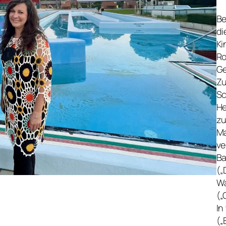
Be
di
Ki
Ro
Ge
Zu
Sc
He
zu
Ma
ve
Ba
(„
Wa
(„
In
(„