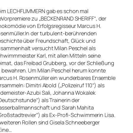
im LECHFLIMMERN gab es schon mal
eVorpremiere zu „BECKENRAND SHERIFF“, der
nokomödie von Erfolgsregisseur Marcus H.
senmüller.In der turbulent-berührenden
schichte über Freundschaft, Glück und
sammenhalt versucht Milan Peschel als
hwimmmeister Karl, mit allen Mitteln seine
imat, das Freibad Grubberg, vor der Schließung
 bewahren. Um Milan Peschel herum konnte
rcus H. Rosenmüller ein wunderbares Ensemble
rsammeln: Dimitri Abold („Polizeiruf 110“) als
demeister-Azubi Sali, Johanna Wokalek
Deutschstunde“) als Trainerin der
sserballmannschaft und Sarah Mahita
Großstadtrevier“) als Ex-Profi-Schwimmerin Lisa.
 weiteren Rollen sind Gisela Schneeberger
Eine…