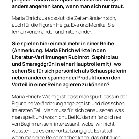
anders angehen kann, wenn man sich nur traut.
Maria Ehrich: Ja absolut, die Zeiten ändern sich,
auch für die Figuren Helga, Eva und Monika. Sie
lernen voneinander und miteinander.
Sie spielen hier einmal mehr in einer Reihe
(Anmerkung: Maria Ehrich wirkte in den
Literatur-Verfilmungen Rubinrot, Saphirblau
und Smaragdgrün in einer Hauptrolle mit), wo
sehen Sie für sich persönlich als Schauspielerin
neben anderer spannender Produktionen den
Vorteil in einer Reihe agieren zu können?
Maria Ehrich: Wichtig ist, dass man spürt, dass in der
Figur eine Veränderung angelegt ist, und dies schon
im ersten Teil. Man muss für sich genau sehen, was
man spielt und was nicht. Bei Ku‘damm fand ich es
von Beginn an sehr interessant, wobei wir nicht
wussten, ob es eine Fortsetzung gibt. Es ist toll,
wenn man eine Reihe machen kann, das gibt auch