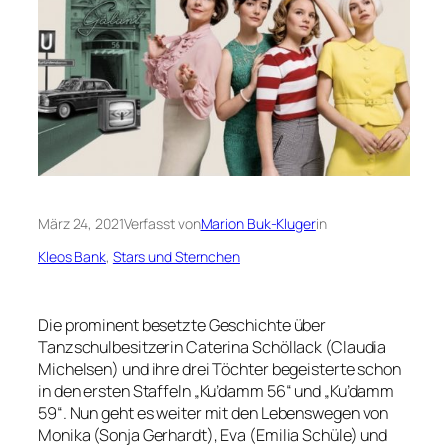
März 24, 2021
Verfasst von
Marion Buk-Kluger
in
Kleos Bank
, 
Stars und Sternchen
Die prominent besetzte Geschichte über
Tanzschulbesitzerin Caterina Schöllack (Claudia
Michelsen) und ihre drei Töchter begeisterte schon
in den ersten Staffeln „Ku’damm 56“ und „Ku’damm
59“. Nun geht es weiter mit den Lebenswegen von
Monika (Sonja Gerhardt), Eva (Emilia Schüle) und