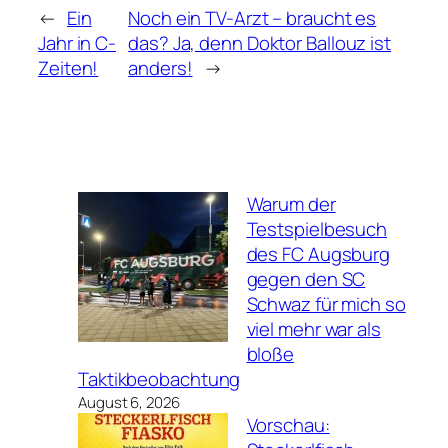
←
Ein
Noch ein TV-Arzt – braucht es
Jahr in C-
das? Ja, denn Doktor Ballouz ist
Zeiten!
anders!
→
Warum der
Testspielbesuch
des FC Augsburg
gegen den SC
Schwaz für mich so
viel mehr war als
bloße
Taktikbeobachtung
August 6, 2026
Vorschau: