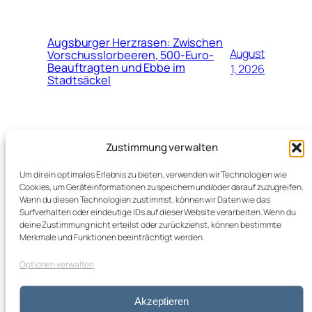
Augsburger Herzrasen: Zwischen
August
Vorschusslorbeeren, 500-Euro-
Beauftragten und Ebbe im
1, 2026
Stadtsäckel
Juli
Neuer Top-Job für Marinko Jurendić
Zustimmung verwalten
beim Schweizerischen
28,
Fussballverband (SFV)
2026
Um dir ein optimales Erlebnis zu bieten, verwenden wir Technologien wie
Cookies, um Geräteinformationen zu speichern und/oder darauf zuzugreifen.
Wenn du diesen Technologien zustimmst, können wir Daten wie das
Surfverhalten oder eindeutige IDs auf dieser Website verarbeiten. Wenn du
deine Zustimmung nicht erteilst oder zurückziehst, können bestimmte
Merkmale und Funktionen beeinträchtigt werden.
Optionen verwalten
kleos blog
Impressum
Datenschutz
Akzeptieren