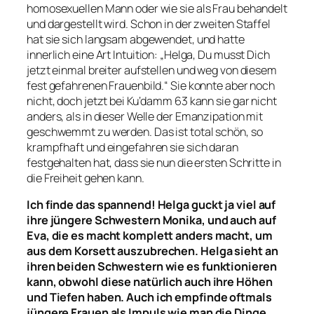
homosexuellen Mann oder wie sie als Frau behandelt
und dargestellt wird. Schon in der zweiten Staffel
hat sie sich langsam abgewendet, und hatte
innerlich eine Art Intuition: „Helga, Du musst Dich
jetzt einmal breiter aufstellen und weg von diesem
fest gefahrenen Frauenbild.“ Sie konnte aber noch
nicht, doch jetzt bei Ku‘damm 63 kann sie gar nicht
anders, als in dieser Welle der Emanzipation mit
geschwemmt zu werden. Das ist total schön, so
krampfhaft und eingefahren sie sich daran
festgehalten hat, dass sie nun die ersten Schritte in
die Freiheit gehen kann.
Ich finde das spannend! Helga guckt ja viel auf
ihre jüngere Schwestern Monika, und auch auf
Eva, die es macht komplett anders macht, um
aus dem Korsett auszubrechen. Helga sieht an
ihren beiden Schwestern wie es funktionieren
kann, obwohl diese natürlich auch ihre Höhen
und Tiefen haben. Auch ich empfinde oftmals
jüngere Frauen als Impuls wie man die Dinge