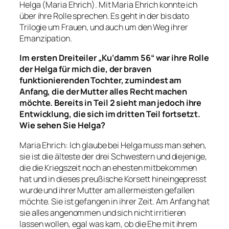
Helga (Maria Ehrich). Mit Maria Ehrich konnte ich
über ihre Rolle sprechen. Es geht in der bis dato
Trilogie um Frauen, und auch um den Weg ihrer
Emanzipation.
Im ersten Dreiteiler „Ku‘damm 56“ war ihre Rolle
der Helga für mich die, der braven
funktionierenden Tochter, zumindest am
Anfang, die der Mutter alles Recht machen
möchte. Bereits in Teil 2 sieht man jedoch ihre
Entwicklung, die sich im dritten Teil fortsetzt.
Wie sehen Sie Helga?
Maria Ehrich: Ich glaube bei Helga muss man sehen,
sie ist die älteste der drei Schwestern und diejenige,
die die Kriegszeit noch an ehesten mitbekommen
hat und in dieses preußische Korsett hineingepresst
wurde und ihrer Mutter am allermeisten gefallen
möchte. Sie ist gefangen in ihrer Zeit. Am Anfang hat
sie alles angenommen und sich nicht irritieren
lassen wollen, egal was kam, ob die Ehe mit ihrem