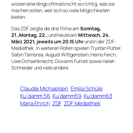
wissen allerdings oftmals nicht so richtig, was sie
machen sollen, weil sich so viele Möglichkeiten
bieten.
Das ZDF zeigte die drei Filme am
Sonntag,
21.,Montag, 22.,
und heute am
Mittwoch, 24.
März 2021, jeweils
um 20.15 Uhr
und in der ZDF-
Mediathek. In weiteren Rollen spielen Trystan Pütter,
Sabin Tambrea, August Wittgenstein, Heino Ferch,
Uwe Ochsenknecht, Giovanni Funiati sowie Helen
Schneider und viele andere.
Claudia Michaelsen
Emilia Schüle
Ku‘damm 56
Ku‘damm59
Ku‘damm63
Maria Ehrich
ZDF
ZDF Mediathek