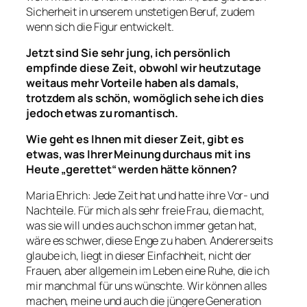
Sicherheit in unserem unstetigen Beruf, zudem
wenn sich die Figur entwickelt.
Jetzt sind Sie sehr jung, ich persönlich
empfinde diese Zeit, obwohl wir heutzutage
weitaus mehr Vorteile haben als damals,
trotzdem als schön, womöglich sehe ich dies
jedoch etwas zu romantisch.
Wie geht es Ihnen mit dieser Zeit, gibt es
etwas, was Ihrer Meinung durchaus mit ins
Heute „gerettet“ werden hätte können?
Maria Ehrich: Jede Zeit hat und hatte ihre Vor- und
Nachteile. Für mich als sehr freie Frau, die macht,
was sie will und es auch schon immer getan hat,
wäre es schwer, diese Enge zu haben. Andererseits
glaube ich, liegt in dieser Einfachheit, nicht der
Frauen, aber allgemein im Leben eine Ruhe, die ich
mir manchmal für uns wünschte. Wir können alles
machen, meine und auch die jüngere Generation