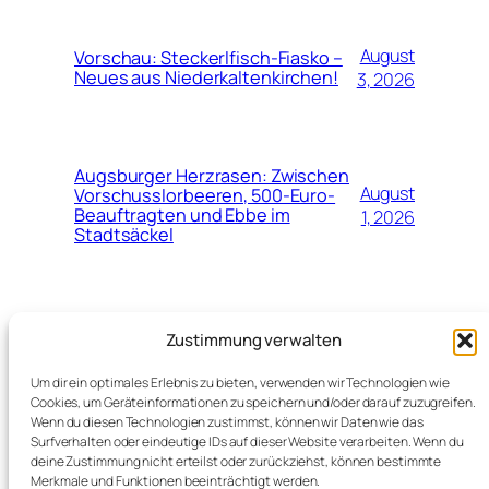
August
Vorschau: Steckerlfisch-Fiasko –
Neues aus Niederkaltenkirchen!
3, 2026
Augsburger Herzrasen: Zwischen
August
Vorschusslorbeeren, 500-Euro-
Beauftragten und Ebbe im
1, 2026
Stadtsäckel
Juli
Neuer Top-Job für Marinko Jurendić
Zustimmung verwalten
beim Schweizerischen
28,
Fussballverband (SFV)
2026
Um dir ein optimales Erlebnis zu bieten, verwenden wir Technologien wie
Cookies, um Geräteinformationen zu speichern und/oder darauf zuzugreifen.
Wenn du diesen Technologien zustimmst, können wir Daten wie das
Surfverhalten oder eindeutige IDs auf dieser Website verarbeiten. Wenn du
deine Zustimmung nicht erteilst oder zurückziehst, können bestimmte
Merkmale und Funktionen beeinträchtigt werden.