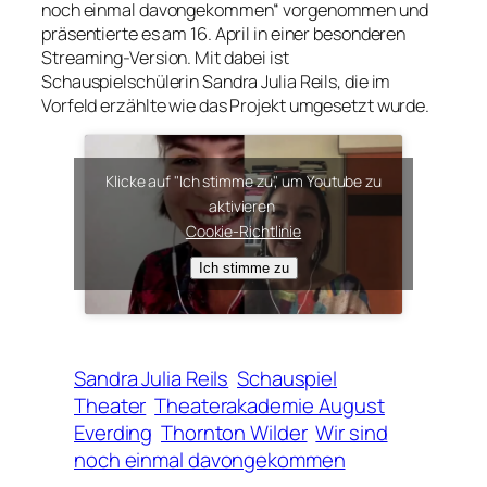
noch einmal davongekommen“ vorgenommen und
präsentierte es am 16. April in einer besonderen
Streaming-Version. Mit dabei ist
Schauspielschülerin Sandra Julia Reils, die im
Vorfeld erzählte wie das Projekt umgesetzt wurde.
Klicke auf "Ich stimme zu", um Youtube zu
aktivieren
Cookie-Richtlinie
Ich stimme zu
Sandra Julia Reils
Schauspiel
Theater
Theaterakademie August
Everding
Thornton Wilder
Wir sind
noch einmal davongekommen