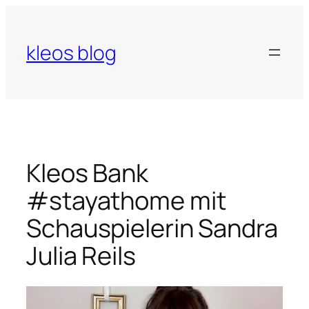
Zum
Inhalt
springen
kleos blog
Kleos Bank
#stayathome mit
Schauspielerin Sandra
Julia Reils