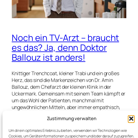
Noch ein TV-Arzt – braucht
es das? Ja, denn Doktor
Ballouz ist anders!
Knittiger Trenchcoat, kleiner Trabi und ein großes
Herz, das sind die Markenzeichen von Dr. Amin
Ballouz, dem Chefarzt der kleinen Klinik in der
Uckermark. Gemeinsam mit seinem Team kämpft er
um das Wohl der Patienten, manchmal mit
ungewöhnlichen Mitteln, aber immer empathisch,
klug und aufrichtig. Ballouz ist fast ein Philosoph,
Zustimmung verwalten
der die Bedürfnisse der Menschen kennt und sich
kümmert. Man hat den Eindruck, dass Sie oft den
Um dir ein optimales Erlebnis zu bieten, verwenden wir Technologien wie
Bösewicht spielen, nun sind Sie in Doktor Ballouz,
Cookies, um Geräteinformationen zu speichern und/oder darauf zuzugreifen.