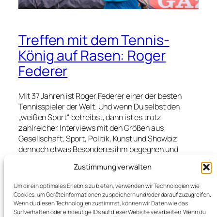
Treffen mit dem Tennis-
König auf Rasen: Roger
Federer
Mit 37 Jahren ist Roger Federer einer der besten
Tennisspieler der Welt. Und wenn Du selbst den
„weißen Sport“ betreibst, dann ist es trotz
zahlreicher Interviews mit den Größen aus
Gesellschaft, Sport, Politik, Kunst und Showbiz
dennoch etwas Besonderes ihm begegnen und
interviewen zu können. Schon im dritten Jahr in
Zustimmung verwalten
Folge war das auf dem MercedesCup in Stuttgart
auf dem Gelände des TC Weissenhof jetzt der Fall.
Um dir ein optimales Erlebnis zu bieten, verwenden wir Technologien wie
2016, war im Halbfinale Schluss, 2017 wurde er von
Cookies, um Geräteinformationen zu speichern und/oder darauf zuzugreifen.
Tommy Haas schon beim ersten Spiel geschlagen,
Wenn du diesen Technologien zustimmst, können wir Daten wie das
Surfverhalten oder eindeutige IDs auf dieser Website verarbeiten. Wenn du
doch…