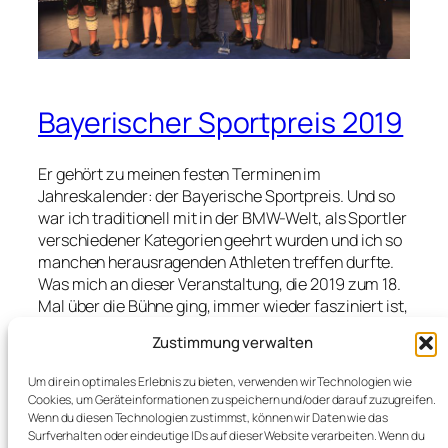
Bayerischer Sportpreis 2019
Er gehört zu meinen festen Terminen im
Jahreskalender: der Bayerische Sportpreis. Und so
war ich traditionell mit in der BMW-Welt, als Sportler
verschiedener Kategorien geehrt wurden und ich so
manchen herausragenden Athleten treffen durfte.
Was mich an dieser Veranstaltung, die 2019 zum 18.
Mal über die Bühne ging, immer wieder fasziniert ist,
dass auch Sportler anderer, womöglich „Randsport-
Zustimmung verwalten
Arten“ für ihre herausragenden Leistungen geehrt
und Menschen ins Rampenlicht gerückt werden, die
Um dir ein optimales Erlebnis zu bieten, verwenden wir Technologien wie
trotz Handicaps und Rückschlägen nie aufgeben.
Cookies, um Geräteinformationen zu speichern und/oder darauf zuzugreifen.
Sportmomente für die Ewigkeit Ski-Geschichte
Wenn du diesen Technologien zustimmst, können wir Daten wie das
Surfverhalten oder eindeutige IDs auf dieser Website verarbeiten. Wenn du
schrieben etwa Thomas…