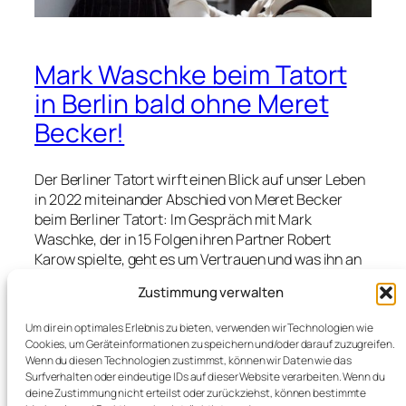
Mark Waschke beim Tatort
in Berlin bald ohne Meret
Becker!
Der Berliner Tatort wirft einen Blick auf unser Leben
in 2022 miteinander Abschied von Meret Becker
beim Berliner Tatort: Im Gespräch mit Mark
Waschke, der in 15 Folgen ihren Partner Robert
Karow spielte, geht es um Vertrauen und was ihn an
Beziehungen zwischen den Kommissaren
Zustimmung verwalten
interessiert. Es ist ja allgemein bekannt, dass Meret
Becker aufhören wird. Dennoch möchte ich nicht
Um dir ein optimales Erlebnis zu bieten, verwenden wir Technologien wie
spoilern, wie ihr Abgang in der Folge „Das Mädchen,
Cookies, um Geräteinformationen zu speichern und/oder darauf zuzugreifen.
das allein nach Haus´ geht“ (22. Mai) sein wird! Wie
Wenn du diesen Technologien zustimmst, können wir Daten wie das
oft haben sie jetzt schon…
Surfverhalten oder eindeutige IDs auf dieser Website verarbeiten. Wenn du
deine Zustimmung nicht erteilst oder zurückziehst, können bestimmte