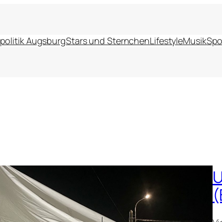
politik Augsburg
Stars und Sternchen
Lifestyle
Musik
Spo
U
(