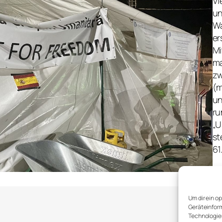
Vi
un
Wa
er
Mi
ma
zw
(m
un
ru
„U
st
61
Um dir ein o
Geräteinform
Technologien