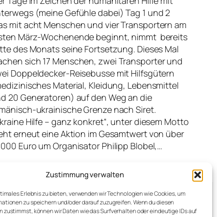
er Tage im Zeichen der humanitären Hilfe mit
terwegs (meine Gefühle dabei) Tag 1 und 2
s mit acht Menschen und vier Transportern am
sten März-Wochenende beginnt, nimmt bereits
tte des Monats seine Fortsetzung. Dieses Mal
chen sich 17 Menschen, zwei Transporter und
ei Doppeldecker-Reisebusse mit Hilfsgütern
edizinisches Material, Kleidung, Lebensmittel
d 20 Generatoren) auf den Weg an die
mänisch-ukrainische Grenze nach Siret.
kraine Hilfe – ganz konkret“, unter diesem Motto
eht erneut eine Aktion im Gesamtwert von über
.000 Euro um Organisator Philipp Blobel,…
Zustimmung verwalten
ptimales Erlebnis zu bieten, verwenden wir Technologien wie Cookies, um
ationen zu speichern und/oder darauf zuzugreifen. Wenn du diesen
 zustimmst, können wir Daten wie das Surfverhalten oder eindeutige IDs auf