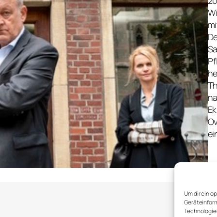
20
Wi
mi
De
Sa
Pf
he
Th
na
Ek
Ov
ei
Um dir ein o
Geräteinform
Technologien