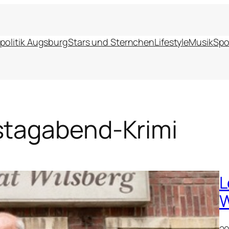
politik Augsburg
Stars und Sternchen
Lifestyle
Musik
Spo
tagabend-Krimi
L
W