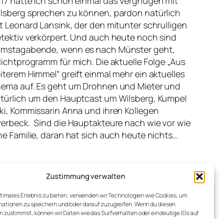
17 hatte ich schon einmal das Vergnügen mit
lsberg sprechen zu können, pardon natürlich
t Leonard Lansink, der den mitunter schrulligen
tektiv verkörpert. Und auch heute noch sind
mstagabende, wenn es nach Münster geht,
lichtprogramm für mich. Die aktuelle Folge „Aus
iterem Himmel“ greift einmal mehr ein aktuelles
ema auf. Es geht um Drohnen und Mieter und
türlich um den Hauptcast um Wilsberg, Kumpel
ki, Kommissarin Anna und ihren Kollegen
erbeck. Sind die Hauptakteure nach wie vor wie
ne Familie, daran hat sich auch heute nichts…
Zustimmung verwalten
ptimales Erlebnis zu bieten, verwenden wir Technologien wie Cookies, um
ationen zu speichern und/oder darauf zuzugreifen. Wenn du diesen
 zustimmst, können wir Daten wie das Surfverhalten oder eindeutige IDs auf