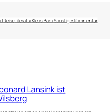
rt
Reise
Literatur
Kleos Bank
Sonstiges
Kommentar
eonard Lansink ist
ilsberg