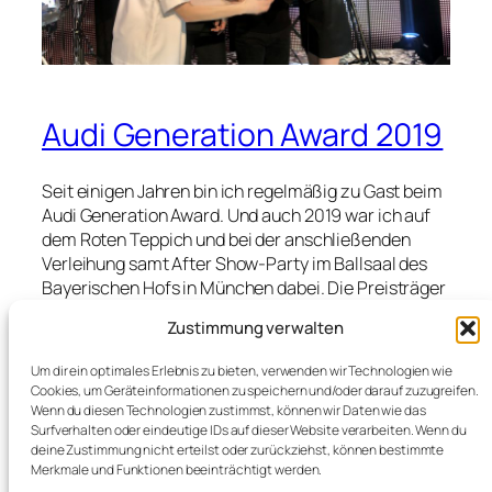
Audi Generation Award 2019
Seit einigen Jahren bin ich regelmäßig zu Gast beim
Audi Generation Award. Und auch 2019 war ich auf
dem Roten Teppich und bei der anschließenden
Verleihung samt After Show-Party im Ballsaal des
Bayerischen Hofs in München dabei. Die Preisträger
variieren in puncto Glamourfaktor allerdings schon
Zustimmung verwalten
und so war ich heuer besonders gespannt, denn die
vier jungen Stars aus den Bereichen „Medien“,
Um dir ein optimales Erlebnis zu bieten, verwenden wir Technologien wie
„Musik“ und „Sport“ sagten mir zwar alle etwas,
Cookies, um Geräteinformationen zu speichern und/oder darauf zuzugreifen.
doch gab es in den Jahren zuvor dann doch mehr
Wenn du diesen Technologien zustimmst, können wir Daten wie das
Surfverhalten oder eindeutige IDs auf dieser Website verarbeiten. Wenn du
Vorfreude auf die Geehrten. Vorneweg,…
deine Zustimmung nicht erteilst oder zurückziehst, können bestimmte
Merkmale und Funktionen beeinträchtigt werden.