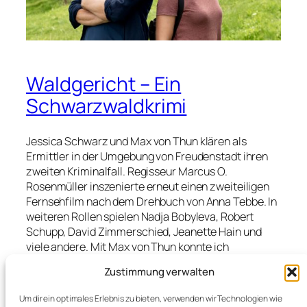
Waldgericht – Ein
Schwarzwaldkrimi
Jessica Schwarz und Max von Thun klären als
Ermittler in der Umgebung von Freudenstadt ihren
zweiten Kriminalfall. Regisseur Marcus O.
Rosenmüller inszenierte erneut einen zweiteiligen
Fernsehfilm nach dem Drehbuch von Anna Tebbe. In
weiteren Rollen spielen Nadja Bobyleva, Robert
Schupp, David Zimmerschied, Jeanette Hain und
viele andere. Mit Max von Thun konnte ich
kürzlich über die Dreharbeiten und den Drehort
Zustimmung verwalten
sprechen. Bis Oktober 2020 wurde gedreht,
am Montag, 4. , und Dienstag, 5. Januar
Um dir ein optimales Erlebnis zu bieten, verwenden wir Technologien wie
2021, jeweils 20:15 Uhr ist das Ergebnis im ZDF zu