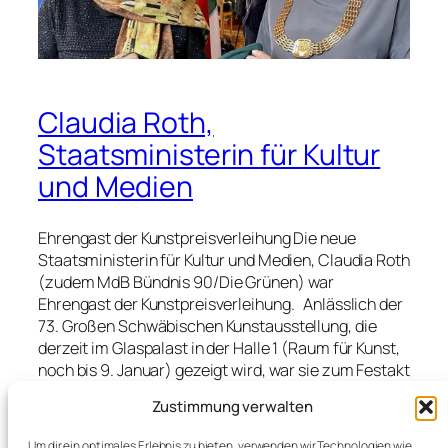
Claudia Roth,
Staatsministerin für Kultur
und Medien
Ehrengast der Kunstpreisverleihung Die neue
Staatsministerin für Kultur und Medien, Claudia Roth
(zudem MdB Bündnis 90/Die Grünen) war
Ehrengast der Kunstpreisverleihung. Anlässlich der
73. Großen Schwäbischen Kunstausstellung, die
derzeit im Glaspalast in der Halle 1 (Raum für Kunst,
noch bis 9. Januar) gezeigt wird, war sie zum Festakt
für Preisträger Bernd Rummert nach Augsburg
Zustimmung verwalten
gekommen. Und nicht nur deswegen. Ihr erster
offizieller Termin im neuen Amt in Bayern und dann
Um dir ein optimales Erlebnis zu bieten, verwenden wir Technologien wie