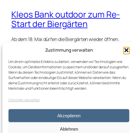
Kleos Bank outdoor zum Re-
Start der Biergärten
Ab dem 18. Mai dürfen die Biergärten wieder öffnen.
Auch der Parkgarten, der Biergarten im
Zustimmung verwalten
Wittelsbacher Park in Augsburg, öffnet. Mit Andi
Kahn von Feinkost Kahn spreche ich über
Um dir ein optimales Erlebnis zu bieten, verwenden wir Technologien wie
Hoffnungen, aber auch die Realität in der
Cookies, um Geräteinformationen zu speichern und/oder darauf zuzugreifen.
Gastronomie Branche. Kamera, Schnitt: Alexander
Wenn du diesen Technologien zustimmst, können wir Daten wie das
Görbing
Surfverhalten oder eindeutige IDs auf dieser Website verarbeiten. Wenn du
deine Zustimmung nicht erteilst oder zurückziehst, können bestimmte
Merkmale und Funktionen beeinträchtigt werden.
Optionen verwalten
kleos blog
Impressum
Datenschutz
Akzeptieren
von Marion Buk-Kluger
Ablehnen