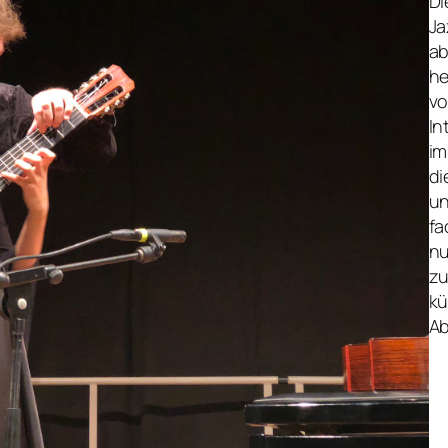
Di
Ja
ab
he
vo
In
im
di
un
fa
nu
zu
kü
Ab