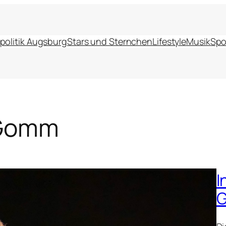
politik Augsburg
Stars und Sternchen
Lifestyle
Musik
Spo
 Gomm
I
G