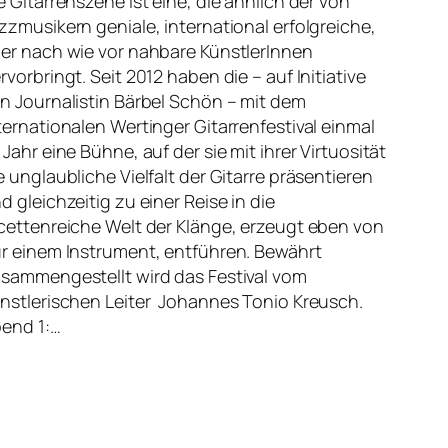
e Gitarrenszene ist eine, die ähnlich der von
zzmusikern geniale, international erfolgreiche,
er nach wie vor nahbare KünstlerInnen
rvorbringt. Seit 2012 haben die – auf Initiative
n Journalistin Bärbel Schön – mit dem
ternationalen Wertinger Gitarrenfestival einmal
 Jahr eine Bühne, auf der sie mit ihrer Virtuosität
e unglaubliche Vielfalt der Gitarre präsentieren
d gleichzeitig zu einer Reise in die
cettenreiche Welt der Klänge, erzeugt eben von
r einem Instrument, entführen. Bewährt
sammengestellt wird das Festival vom
nstlerischen Leiter Johannes Tonio Kreusch.
end 1:…