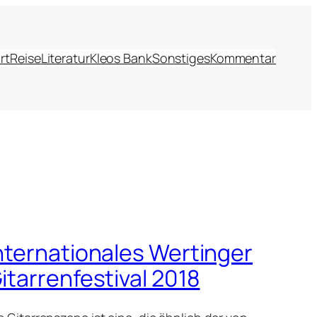
rt
Reise
Literatur
Kleos Bank
Sonstiges
Kommentar
nternationales Wertinger
itarrenfestival 2018