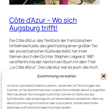
Côte d’Azur – Wo sich
Augsburg trifft!
Die Côte d’Azur, das Teilstück der französischen
Mittelmeerküste, das gleichzeitig einen großen Teil
der provenzalischen Küste darstellt, hat ihren
Namen durch den Dichter Stéphen Liégeard. 1887
veröffentlichte der nämlich ein Buch mit dem Titel
„La Côte d’Azur“. Die Literatur war es auch, die mich
dieses Jahr erstmals hierher, genau genommen
Zustimmung verwalten
nach Grimaud und Port Grimaud führte. Details gibt
es bald im Blog, ein wenig müsst ihr Euch allerdings
Um dir ein optimales Erlebnis zu bieten, verwenden wir Technologien wie
noch gedulden. Die Tage an der französischen
Cookies, um Geräteinformationen zu speichern und/oder darauf zuzugreifen.
Riviera hatten aber auch für mich so manche
Wenn du diesen Technologien zustimmst, können wir Daten wie das
Überraschung…
Surfverhalten oder eindeutige IDs auf dieser Website verarbeiten. Wenn du
deine Zustimmung nicht erteilst oder zurückziehst, können bestimmte
Merkmale und Funktionen beeinträchtigt werden.