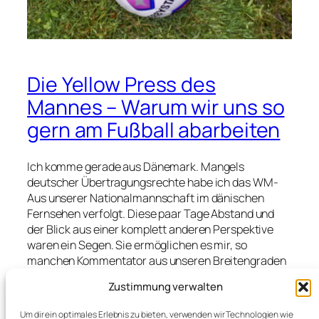
Die Yellow Press des
Mannes – Warum wir uns so
gern am Fußball abarbeiten
Ich komme gerade aus Dänemark. Mangels
deutscher Übertragungsrechte habe ich das WM-
Aus unserer Nationalmannschaft im dänischen
Fernsehen verfolgt. Diese paar Tage Abstand und
der Blick aus einer komplett anderen Perspektive
waren ein Segen. Sie ermöglichen es mir, so
manchen Kommentator aus unseren Breitengraden
– der noch vor dem Spiel überschwänglich jubelte
Zustimmung verwalten
und nach dem Abpfiff schreiend den Rausschmiss
von Nagelsmann und Co. forderte – lediglich mit
Um dir ein optimales Erlebnis zu bieten, verwenden wir Technologien wie