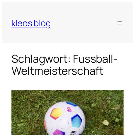
Zum
Inhalt
springen
kleos blog
Schlagwort:
Fussball-
Weltmeisterschaft