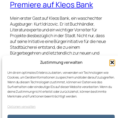
Premiere auf Kleos Bank
Mein erster Gast auf Kleos Bank, ein waschechter
Augsburger: Kurt Idrizovic. Er ist Buchhändler,
Literaturexperte und ein wichtiger Vorreiter für
Projekte diesbezüglich in der Stadt. Nicht nur, dass
auf seine Initiative eine Bürgerinitiative für die neue
Stadtbücherei entstand, die zu einem
Bürgerbegehren und letztendlich zur neuen und
besseren Einrichtung am Ernst-Reuter-Platz führte.
Zustimmung verwalten
Auch der Ursprung des Brechtfestivals geht auf ihn
zurück. Es war mir eine besondere Freude, dass er
Um dir ein optimales Erlebnis zu bieten, verwenden wir Technologien wie
der Einladung zu meinem neuen Projekt folgte und
Cookies, um Geräteinformationen zu speichern und/oder darauf zuzugreifen.
als mein erster Gast Platz auf Kleos Bank nahm,
Wenn du diesen Technologien zustimmst, können wir Daten wie das
Surfverhalten oder eindeutige IDs auf dieser Website verarbeiten. Wenn du
trotz…
deine Zustimmung nicht erteilst oder zurückziehst, können bestimmte
Merkmale und Funktionen beeinträchtigt werden.
Optionen verwalten
kleos blog