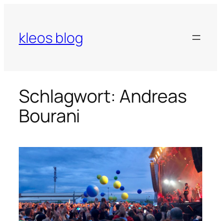
Zum
Inhalt
springen
kleos blog
Schlagwort:
Andreas
Bourani