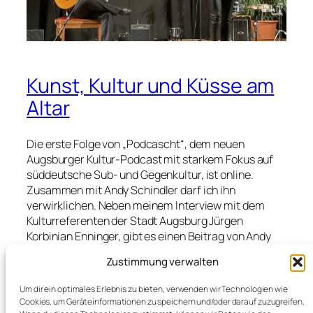
Kunst, Kultur und Küsse am
Altar
Die erste Folge von „Podcascht“, dem neuen
Augsburger Kultur-Podcast mit starkem Fokus auf
süddeutsche Sub- und Gegenkultur, ist online.
Zusammen mit Andy Schindler darf ich ihn
verwirklichen. Neben meinem Interview mit dem
Kulturreferenten der Stadt Augsburg Jürgen
Korbinian Enninger, gibt es einen Beitrag von Andy
über den Horrorfilmregisseur und Begründer des
Zustimmung verwalten
deutschen Splatterfilms Olaf Ittenbach. Der
Regisseur von PREMUTOS, DARD DIVORCE und
Um dir ein optimales Erlebnis zu bieten, verwenden wir Technologien wie
FAMILIENRADGEBER dreht aktuell einen weiteren
Cookies, um Geräteinformationen zu speichern und/oder darauf zuzugreifen.
Streifen: Levizia. Inhaltlich ist uns noch nicht viel