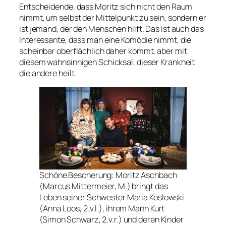
Entscheidende, dass Moritz sich nicht den Raum
nimmt, um selbst der Mittelpunkt zu sein, sondern er
ist jemand, der den Menschen hilft. Das ist auch das
Interessante, dass man eine Komödie nimmt, die
scheinbar oberflächlich daher kommt, aber mit
diesem wahnsinnigen Schicksal, dieser Krankheit
die andere heilt.
Schöne Bescherung: Moritz Aschbach
(Marcus Mittermeier, M.) bringt das
Leben seiner Schwester Maria Koslowski
(Anna Loos, 2.v.l.), ihrem Mann Kurt
(Simon Schwarz, 2.v.r.) und deren Kinder