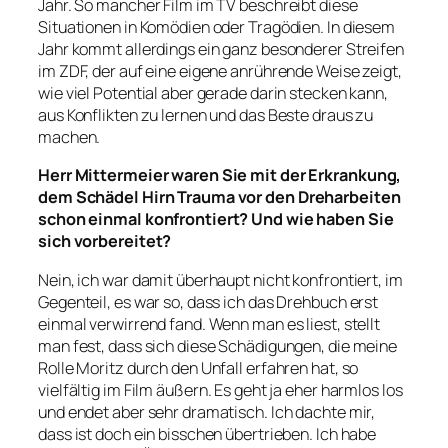
Jahr. So mancher Film im TV beschreibt diese
Situationen in Komödien oder Tragödien. In diesem
Jahr kommt allerdings ein ganz besonderer Streifen
im ZDF, der auf eine eigene anrührende Weise zeigt,
wie viel Potential aber gerade darin stecken kann,
aus Konflikten zu lernen und das Beste draus zu
machen.
Herr Mittermeier waren Sie mit der Erkrankung,
dem Schädel Hirn Trauma vor den Dreharbeiten
schon einmal konfrontiert? Und wie haben Sie
sich vorbereitet?
Nein, ich war damit überhaupt nicht konfrontiert, im
Gegenteil, es war so, dass ich das Drehbuch erst
einmal verwirrend fand. Wenn man es liest, stellt
man fest, dass sich diese Schädigungen, die meine
Rolle Moritz durch den Unfall erfahren hat, so
vielfältig im Film äußern. Es geht ja eher harmlos los
und endet aber sehr dramatisch. Ich dachte mir,
dass ist doch ein bisschen übertrieben. Ich habe