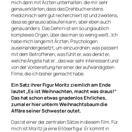
mich dann mit Ärzten unterhalten, die mir sehr
genau erklärten, dass das Drehbuch erstens
medizinisch sehr gut recherchiert ist und zweitens,
dass es genauso ablaufen kann, aber eben auch
genau anders. Das Gehirn ist ein so unglaublich
komplexes Organ, über das man so wenig weiß…Ich
habe mich lange mit Ärzten, Psychologen
auseinandergesetzt, um einzuordnen, was passiert
mit dem Betroffenen, was fühlt er, was denkt er,
welche Ängste hat er…das war sehr interessant und
von der Vorbereitung her einer der aufwändigsten
Filme, die ich bisher gemacht habe.
Ein Satz ihrer Figur Moritz ziemlich am Ende
lautet „Es ist Weihnachten, macht was draus!“
Das hat schon etwas gnadenlos Ehrliches,
zumal er hier unterm Weihnachtsbaum die
Affäre seiner Schwester outet.
Das ist einer der zentralen Sätze in diesem Film. Für
mich ist Moritz ja eine Erlöserfigur. Er kommt in