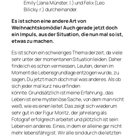
Emily (Jana Münster, l.) und Felix (Leo
Bilicky, r.) durcheinander.
Es ist schon eine andere Art von
Weihnachtskomödie! Auch gerade jetzt doch
ein Impuls, aus der Situation, die nun mal so ist,
etwas zu machen.
Es ist schon ein schwieriges Thema derzeit, da viele
sehr unter der momentanen Situation leiden. Daher
finde ich es schon vermessen, Leuten, denen im
Moment die Lebensgrundlage entzogen wurde, zu
sagen, Du jetzt mach doch mal was anderes. Als ob
sich jeder mal kurz neu erfinden
könnte. Grundsätzlich ist meine Erfahrung…das
Leben ist eine mysteriöse Sache, von dem man nicht
weiß, wie es einen leitet. Das zeigt sich wiederum
sehr gut in der Figur Moritz, der jahrelang als
Fotograf erfolgreich arbeitet und plötzlich ist sein
Leben ein anderes. Eines, in dem er alleine gar nicht
mehr lebensfähig ist. Wir alle sind durch die letzten