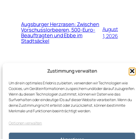
Augsburger Herzrasen: Zwischen
August
Vorschusslorbeeren, 500-Euro-
Beauftragten und Ebbe im
1, 2026
Stadtsäckel
Juli
Neuer Top-Job für Marinko Jurendić
Zustimmung verwalten
beim Schweizerischen
28,
Fussballverband (SFV)
2026
Um dir ein optimales Erlebnis zu bieten, verwenden wir Technologien wie
Cookies, um Geräteinformationen zu speichern und/oder darauf zuzugreifen.
Wenn du diesen Technologien zustimmst, können wir Daten wie das
Surfverhalten oder eindeutige IDs auf dieser Website verarbeiten. Wenn du
deine Zustimmung nicht erteilst oder zurückziehst, können bestimmte
Merkmale und Funktionen beeinträchtigt werden.
Optionen verwalten
kleos blog
Impressum
Datenschutz