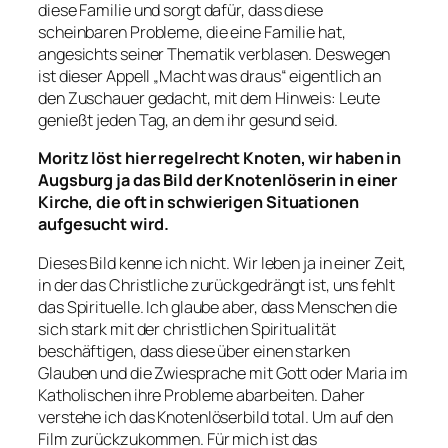
diese Familie und sorgt dafür, dass diese
scheinbaren Probleme, die eine Familie hat,
angesichts seiner Thematik verblasen. Deswegen
ist dieser Appell „Macht was draus“ eigentlich an
den Zuschauer gedacht, mit dem Hinweis: Leute
genießt jeden Tag, an dem ihr gesund seid.
Moritz löst hier regelrecht Knoten, wir haben in
Augsburg ja das Bild der Knotenlöserin in einer
Kirche, die oft in schwierigen Situationen
aufgesucht wird.
Dieses Bild kenne ich nicht. Wir leben ja in einer Zeit,
in der das Christliche zurückgedrängt ist, uns fehlt
das Spirituelle. Ich glaube aber, dass Menschen die
sich stark mit der christlichen Spiritualität
beschäftigen, dass diese über einen starken
Glauben und die Zwiesprache mit Gott oder Maria im
Katholischen ihre Probleme abarbeiten. Daher
verstehe ich das Knotenlöserbild total. Um auf den
Film zurückzukommen. Für mich ist das