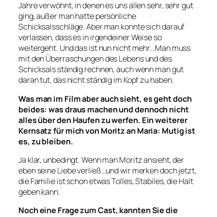
Jahre verwöhnt, in denen es uns allen sehr, sehr gut
ging, außer man hatte persönliche
Schicksalsschläge. Aber man konnte sich darauf
verlassen, dass es in irgendeiner Weise so
weitergeht. Und das ist nun nicht mehr…Man muss
mit den Überraschungen des Lebens und des
Schicksals ständig rechnen, auch wenn man gut
daran tut, das nicht ständig im Kopf zu haben.
Was man im Film aber auch sieht, es geht doch
beides: was draus machen und dennoch nicht
alles über den Haufen zu werfen. Ein weiterer
Kernsatz für mich von Moritz an Maria: Mutig ist
es, zu bleiben.
Ja klar, unbedingt. Wenn man Moritz ansieht, der
eben seine Liebe verließ…und wir merken doch jetzt,
die Familie ist schon etwas Tolles, Stabiles, die Halt
geben kann.
Noch eine Frage zum Cast, kannten Sie die