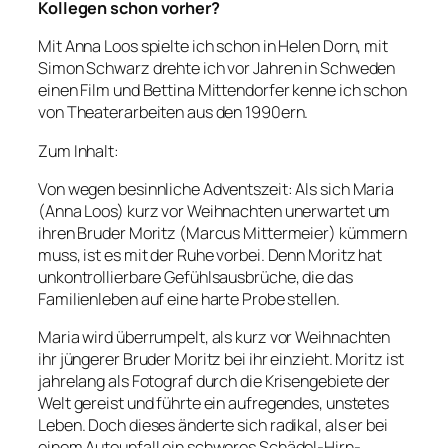
Kollegen schon vorher?
Mit Anna Loos spielte ich schon in Helen Dorn, mit
Simon Schwarz drehte ich vor Jahren in Schweden
einen Film und Bettina Mittendorfer kenne ich schon
von Theaterarbeiten aus den 1990ern.
Zum Inhalt:
Von wegen besinnliche Adventszeit: Als sich Maria
(Anna Loos) kurz vor Weihnachten unerwartet um
ihren Bruder Moritz (Marcus Mittermeier) kümmern
muss, ist es mit der Ruhe vorbei. Denn Moritz hat
unkontrollierbare Gefühlsausbrüche, die das
Familienleben auf eine harte Probe stellen.
Maria wird überrumpelt, als kurz vor Weihnachten
ihr jüngerer Bruder Moritz bei ihr einzieht. Moritz ist
jahrelang als Fotograf durch die Krisengebiete der
Welt gereist und führte ein aufregendes, unstetes
Leben. Doch dieses änderte sich radikal, als er bei
einem Autounfall ein schweres Schädel-Hirn-