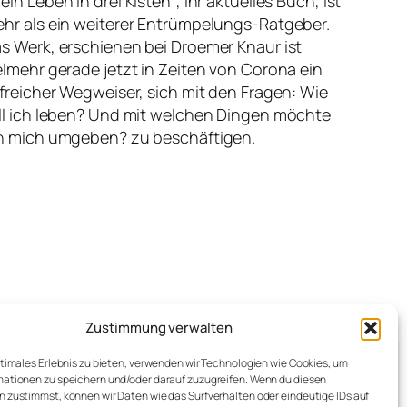
ein Leben in drei Kisten“, ihr aktuelles Buch, ist
hr als ein weiterer Entrümpelungs-Ratgeber.
s Werk, erschienen bei Droemer Knaur ist
elmehr gerade jetzt in Zeiten von Corona ein
lfreicher Wegweiser, sich mit den Fragen: Wie
ll ich leben? Und mit welchen Dingen möchte
h mich umgeben? zu beschäftigen.
Zustimmung verwalten
ptimales Erlebnis zu bieten, verwenden wir Technologien wie Cookies, um
ationen zu speichern und/oder darauf zuzugreifen. Wenn du diesen
 zustimmst, können wir Daten wie das Surfverhalten oder eindeutige IDs auf