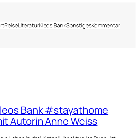
rt
Reise
Literatur
Kleos Bank
Sonstiges
Kommentar
leos Bank #stayathome
it Autorin Anne Weiss