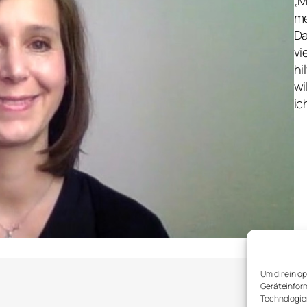
„M
me
Da
vi
hi
wi
ic
Um dir ein o
Geräteinform
Technologien