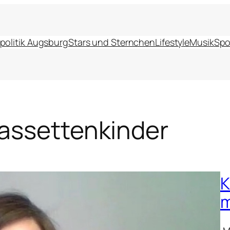
politik Augsburg
Stars und Sternchen
Lifestyle
Musik
Spo
Kassettenkinder
K
m