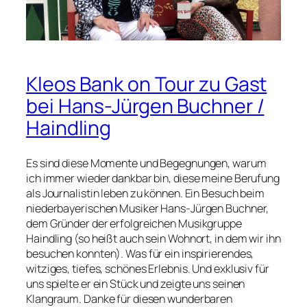
Kleos Bank on Tour zu Gast
bei Hans-Jürgen Buchner /
Haindling
Es sind diese Momente und Begegnungen, warum
ich immer wieder dankbar bin, diese meine Berufung
als Journalistin leben zu können. Ein Besuch beim
niederbayerischen Musiker Hans-Jürgen Buchner,
dem Gründer der erfolgreichen Musikgruppe
Haindling (so heißt auch sein Wohnort, in dem wir ihn
besuchen konnten). Was für ein inspirierendes,
witziges, tiefes, schönes Erlebnis. Und exklusiv für
uns spielte er ein Stück und zeigte uns seinen
Klangraum. Danke für diesen wunderbaren