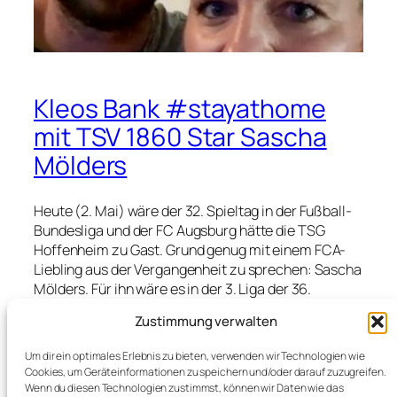
Kleos Bank #stayathome
mit TSV 1860 Star Sascha
Mölders
Heute (2. Mai) wäre der 32. Spieltag in der Fußball-
Bundesliga und der FC Augsburg hätte die TSG
Hoffenheim zu Gast. Grund genug mit einem FCA-
Liebling aus der Vergangenheit zu sprechen: Sascha
Mölders. Für ihn wäre es in der 3. Liga der 36.
Spieltag. Es ging für ihn und TSV 1860 München im
Zustimmung verwalten
Lokalderby gegen Haching. Bei einem alkoholfreien
Weizen vom Brauhaus Riegele spreche ich mit
Um dir ein optimales Erlebnis zu bieten, verwenden wir Technologien wie
Sascha und seiner Frau Ivonne über das Leben in
Cookies, um Geräteinformationen zu speichern und/oder darauf zuzugreifen.
einer Profi-Fußballer-Familie in diesen Fußball
Wenn du diesen Technologien zustimmst, können wir Daten wie das