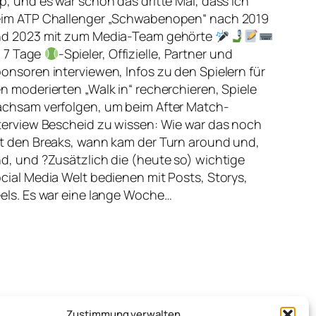
p, und es war schon das dritte Mal, dass ich
im ATP Challenger „Schwabenopen“ nach 2019
d 2023 mit zum Media-Team gehörte
7 Tage
-Spieler, Offizielle, Partner und
onsoren interviewen, Infos zu den Spielern für
n moderierten „Walk in“ recherchieren, Spiele
chsam verfolgen, um beim After Match-
terview Bescheid zu wissen: Wie war das noch
t den Breaks, wann kam der Turn around und,
d, und ?Zusätzlich die (heute so) wichtige
cial Media Welt bedienen mit Posts, Storys,
els. Es war eine lange Woche…
Zustimmung verwalten