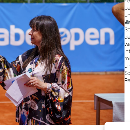
Ye
be
un
Sp
de
wa
In
mi
un
So
Re