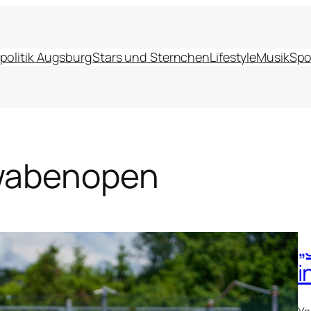
politik Augsburg
Stars und Sternchen
Lifestyle
Musik
Spo
abenopen
„
i