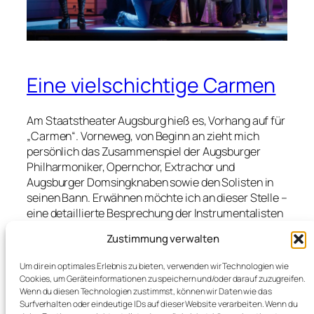
Eine vielschichtige Carmen
Am Staatstheater Augsburg hieß es, Vorhang auf für
„Carmen“. Vorneweg, von Beginn an zieht mich
persönlich das Zusammenspiel der Augsburger
Philharmoniker, Opernchor, Extrachor und
Augsburger Domsingknaben sowie den Solisten in
seinen Bann. Erwähnen möchte ich an dieser Stelle –
eine detaillierte Besprechung der Instrumentalisten
und Sänger/Sängerinnen überlasse ich den Kollegen
Zustimmung verwalten
der Kulturkritik – Natalya Boeva (Carmen), Jihyun
Cecilia Lee (Michaela) und Gasttenor Xavier
Um dir ein optimales Erlebnis zu bieten, verwenden wir Technologien wie
Moreno (Don José): Bravo. Moreno (im Bild links mit
Cookies, um Geräteinformationen zu speichern und/oder darauf zuzugreifen.
Kollege Shin Yeo, die ich beide nach der Premiere
Wenn du diesen Technologien zustimmst, können wir Daten wie das
Surfverhalten oder eindeutige IDs auf dieser Website verarbeiten. Wenn du
kurz sprechen konnte)…