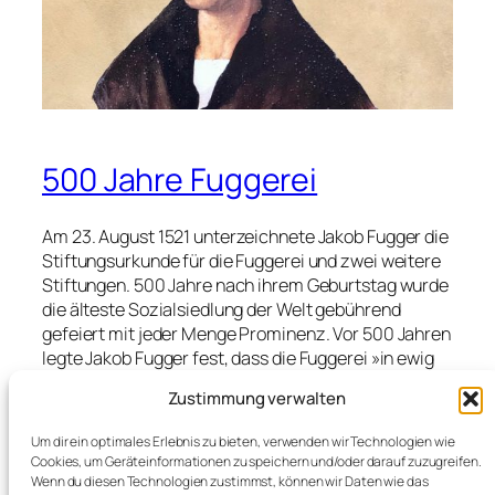
500 Jahre Fuggerei
Am 23. August 1521 unterzeichnete Jakob Fugger die
Stiftungsurkunde für die Fuggerei und zwei weitere
Stiftungen. 500 Jahre nach ihrem Geburtstag wurde
die älteste Sozialsiedlung der Welt gebührend
gefeiert mit jeder Menge Prominenz. Vor 500 Jahren
legte Jakob Fugger fest, dass die Fuggerei »in ewig
Zeit« bestehen soll. Seine Nachfolger bekamen den
Zustimmung verwalten
Auftrag, stets alles Nötige für ihren Fortbestand zu
tun und sie möglichst auch zu »mehren« – heute
Um dir ein optimales Erlebnis zu bieten, verwenden wir Technologien wie
würde man von entwickeln sprechen. Zudem
Cookies, um Geräteinformationen zu speichern und/oder darauf zuzugreifen.
errichtete Jakob Fugger seine Siedlung »in
Wenn du diesen Technologien zustimmst, können wir Daten wie das