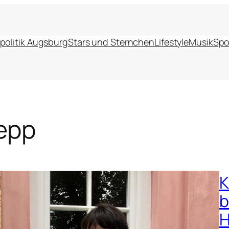
politik Augsburg
Stars und Sternchen
Lifestyle
Musik
Spo
epp
K
b
H