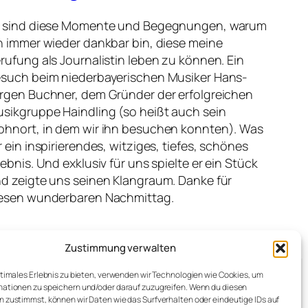
 sind diese Momente und Begegnungen, warum
h immer wieder dankbar bin, diese meine
rufung als Journalistin leben zu können. Ein
such beim niederbayerischen Musiker Hans-
rgen Buchner, dem Gründer der erfolgreichen
sikgruppe Haindling (so heißt auch sein
hnort, in dem wir ihn besuchen konnten). Was
r ein inspirierendes, witziges, tiefes, schönes
lebnis. Und exklusiv für uns spielte er ein Stück
d zeigte uns seinen Klangraum. Danke für
esen wunderbaren Nachmittag.
Zustimmung verwalten
ptimales Erlebnis zu bieten, verwenden wir Technologien wie Cookies, um
ationen zu speichern und/oder darauf zuzugreifen. Wenn du diesen
 zustimmst, können wir Daten wie das Surfverhalten oder eindeutige IDs auf