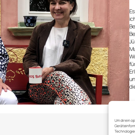
Es
ic
Be
Be
Jü
Mu
Wo
fü
Er
un
di
Um dir ein o
Geräteinform
Technologien