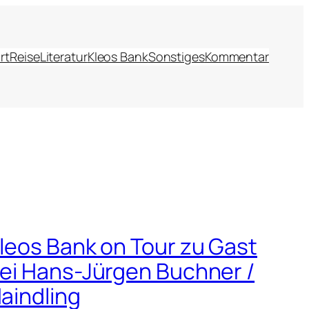
rt
Reise
Literatur
Kleos Bank
Sonstiges
Kommentar
leos Bank on Tour zu Gast
ei Hans-Jürgen Buchner /
aindling