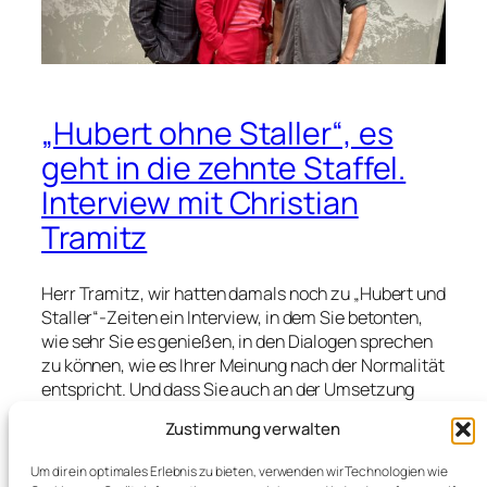
„Hubert ohne Staller“, es
geht in die zehnte Staffel.
Interview mit Christian
Tramitz
Herr Tramitz, wir hatten damals noch zu „Hubert und
Staller“-Zeiten ein Interview, in dem Sie betonten,
wie sehr Sie es genießen, in den Dialogen sprechen
zu können, wie es Ihrer Meinung nach der Normalität
entspricht. Und dass Sie auch an der Umsetzung
mitwirken können. Ist dies immer noch so? Ich meine
Zustimmung verwalten
Ja? Christian Tramitz: Dialoge werden wahnsinnig
unterschätzt, finde ich. Sie sind mit das Wichtigste,
Um dir ein optimales Erlebnis zu bieten, verwenden wir Technologien wie
gerade bei dieser Serie, die davon lebt. Sie