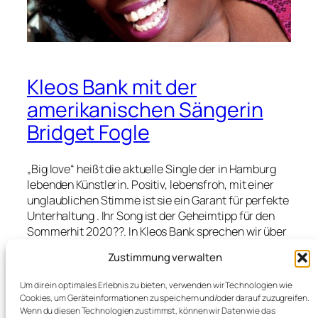
Kleos Bank mit der
amerikanischen Sängerin
Bridget Fogle
„Big love“ heißt die aktuelle Single der in Hamburg
lebenden Künstlerin. Positiv, lebensfroh, mit einer
unglaublichen Stimme ist sie ein Garant für perfekte
Unterhaltung . Ihr Song ist der Geheimtipp für den
Sommerhit 2020??. In Kleos Bank sprechen wir über
den Ursprung für dieses Lied, was sie zur aktuellen
Zustimmung verwalten
Lage in Amerika sagt und wie es ihr als Künstlerin
geht. Kennengelernt habe ich Bridget während ihres
Um dir ein optimales Erlebnis zu bieten, verwenden wir Technologien wie
Engagements im Spiegelpalast in Augsburg, wo sie
Cookies, um Geräteinformationen zu speichern und/oder darauf zuzugreifen.
ihren Song „Big Love“, u.a. ein Appell für mehr Liebe,
Wenn du diesen Technologien zustimmst, können wir Daten wie das